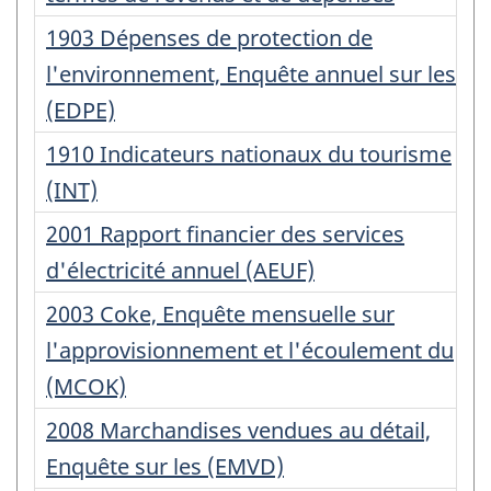
Numéro
1903 Dépenses de protection de
d'enregistrement
l'environnement, Enquête annuel sur les
:
(EDPE)
Numéro
1910 Indicateurs nationaux du tourisme
d'enregistrement
(INT)
:
Numéro
2001 Rapport financier des services
d'enregistrement
d'électricité annuel (AEUF)
:
Numéro
2003 Coke, Enquête mensuelle sur
d'enregistrement
l'approvisionnement et l'écoulement du
:
(MCOK)
Numéro
2008 Marchandises vendues au détail,
d'enregistrement
Enquête sur les (EMVD)