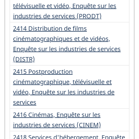
d'enregistrement
télévisuelle et vidéo, Enquête sur les
:
industries de services (PRODT)
Numéro
2414 Distribution de films
d'enregistrement
cinématographiques et de vidéos,
:
Enquête sur les industries de services
(DISTR)
Numéro
2415 Postproduction
d'enregistrement
cinématographique, télévisuelle et
:
vidéo, Enquête sur les industries de
services
Numéro
2416 Cinémas, Enquête sur les
d'enregistrement
industries de services (CINEM)
:
Numéro
2418 Services d'hébergement, Enquête