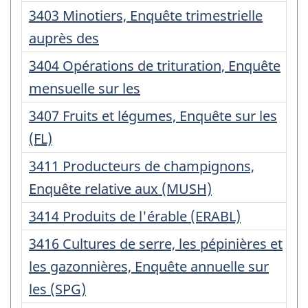
:
Numéro
3403 Minotiers, Enquête trimestrielle
d'enregistrement
auprès des
:
Numéro
3404 Opérations de trituration, Enquête
d'enregistrement
mensuelle sur les
:
Numéro
3407 Fruits et légumes, Enquête sur les
d'enregistrement
(FL)
:
Numéro
3411 Producteurs de champignons,
d'enregistrement
Enquête relative aux (MUSH)
:
Numéro
3414 Produits de l'érable (ERABL)
d'enregistrement
Numéro
3416 Cultures de serre, les pépinières et
:
d'enregistrement
les gazonnières, Enquête annuelle sur
:
les (SPG)