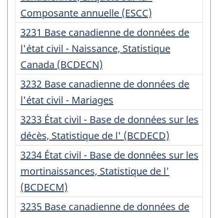
:
Composante annuelle (ESCC)
Numéro
3231 Base canadienne de données de
d'enregistrement
l'état civil - Naissance, Statistique
:
Canada (BCDECN)
Numéro
3232 Base canadienne de données de
d'enregistrement
l'état civil - Mariages
:
Numéro
3233 État civil - Base de données sur les
d'enregistrement
décès, Statistique de l' (BCDECD)
:
Numéro
3234 État civil - Base de données sur les
d'enregistrement
mortinaissances, Statistique de l'
:
(BCDECM)
Numéro
3235 Base canadienne de données de