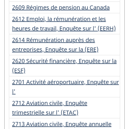
:
Numéro
2609 Régimes de pension au Canada
d'enregistrement
Numéro
2612 Emploi, la rémunération et les
:
d'enregistrement
heures de travail, Enquête sur l' (EERH)
:
Numéro
2614 Rémunération auprès des
d'enregistrement
entreprises, Enquête sur la (ERE)
:
Numéro
2620 Sécurité financière, Enquête sur la
d'enregistrement
(ESF)
:
Numéro
2701 Activité aéroportuaire, Enquête sur
d'enregistrement
l'
:
Numéro
2712 Aviation civile, Enquête
d'enregistrement
trimestrielle sur l' (ETAC)
:
Numéro
2713 Aviation civile, Enquête annuelle