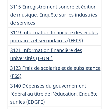
:
Numéro
3115 Enregistrement sonore et édition
d'enregistrement
de musique, Enquête sur les industries
:
de services
Numéro
3119 Information financière des écoles
d'enregistrement
primaires et secondaires (IFEPS)
:
Numéro
3121 Information financière des
d'enregistrement
universités (IFUNI)
:
Numéro
3123 Frais de scolarité et de subsistance
d'enregistrement
(FSS)
:
Numéro
3140 Dépenses du gouvernement
d'enregistrement
fédéral au titre de l'éducation, Enquête
:
sur les (EDGFE)