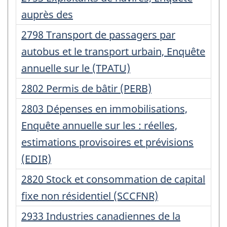
:
d'enregistrement
auprès des
:
Numéro
2798 Transport de passagers par
d'enregistrement
autobus et le transport urbain, Enquête
:
annuelle sur le (TPATU)
Numéro
2802 Permis de bâtir (PERB)
d'enregistrement
Numéro
2803 Dépenses en immobilisations,
:
d'enregistrement
Enquête annuelle sur les : réelles,
:
estimations provisoires et prévisions
(EDIR)
Numéro
2820 Stock et consommation de capital
d'enregistrement
fixe non résidentiel (SCCFNR)
:
Numéro
2933 Industries canadiennes de la