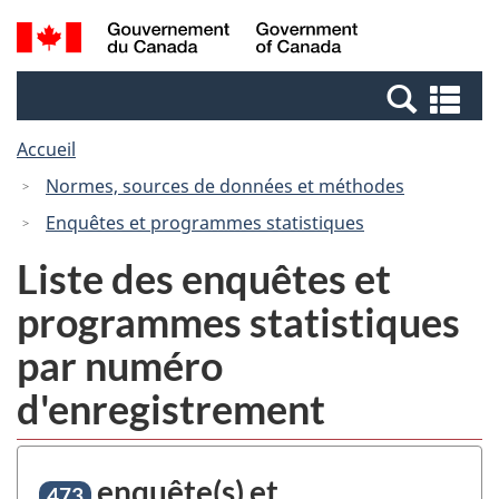
Passer
Passer
Recherche
/
au
à
et
Government
contenu
la
menus
of
Re
principal
version
Canada
et
HTML
Accueil
me
simplifiée
Normes, sources de données et méthodes
Enquêtes et programmes statistiques
Liste des enquêtes et
programmes statistiques
par numéro
d'enregistrement
enquête(s) et
473