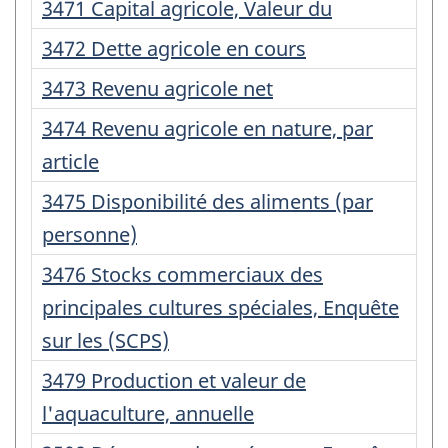
:
Numéro
3471 Capital agricole, Valeur du
d'enregistrement
Numéro
3472 Dette agricole en cours
:
d'enregistrement
Numéro
3473 Revenu agricole net
:
d'enregistrement
Numéro
3474 Revenu agricole en nature, par
:
d'enregistrement
article
:
Numéro
3475 Disponibilité des aliments (par
d'enregistrement
personne)
:
Numéro
3476 Stocks commerciaux des
d'enregistrement
principales cultures spéciales, Enquête
:
sur les (SCPS)
Numéro
3479 Production et valeur de
d'enregistrement
l'aquaculture, annuelle
: