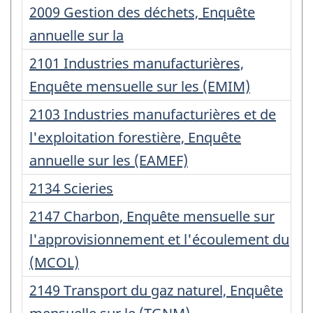
:
Numéro
2009 Gestion des déchets, Enquête
d'enregistrement
annuelle sur la
:
Numéro
2101 Industries manufacturières,
d'enregistrement
Enquête mensuelle sur les (EMIM)
:
Numéro
2103 Industries manufacturières et de
d'enregistrement
l'exploitation forestière, Enquête
:
annuelle sur les (EAMEF)
Numéro
2134 Scieries
d'enregistrement
Numéro
2147 Charbon, Enquête mensuelle sur
:
d'enregistrement
l'approvisionnement et l'écoulement du
:
(MCOL)
Numéro
2149 Transport du gaz naturel, Enquête