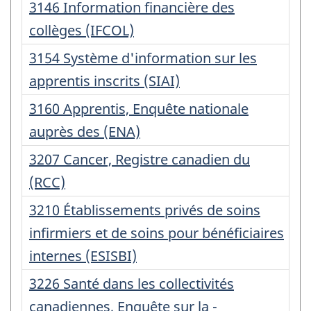
Numéro
3146 Information financière des
d'enregistrement
collèges (IFCOL)
:
Numéro
3154 Système d'information sur les
d'enregistrement
apprentis inscrits (SIAI)
:
Numéro
3160 Apprentis, Enquête nationale
d'enregistrement
auprès des (ENA)
:
Numéro
3207 Cancer, Registre canadien du
d'enregistrement
(RCC)
:
Numéro
3210 Établissements privés de soins
d'enregistrement
infirmiers et de soins pour bénéficiaires
:
internes (ESISBI)
Numéro
3226 Santé dans les collectivités
d'enregistrement
canadiennes, Enquête sur la -