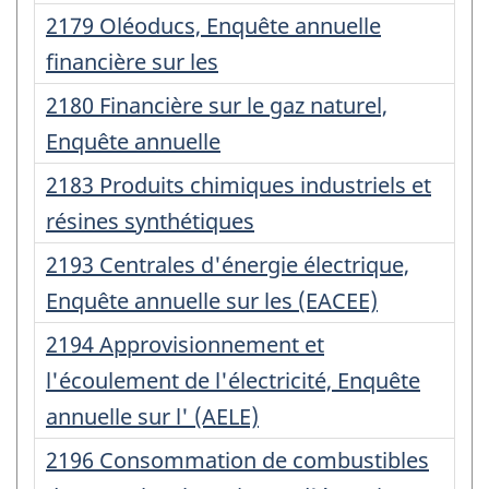
:
Numéro
2179 Oléoducs, Enquête annuelle
d'enregistrement
financière sur les
:
Numéro
2180 Financière sur le gaz naturel,
d'enregistrement
Enquête annuelle
:
Numéro
2183 Produits chimiques industriels et
d'enregistrement
résines synthétiques
:
Numéro
2193 Centrales d'énergie électrique,
d'enregistrement
Enquête annuelle sur les (EACEE)
:
Numéro
2194 Approvisionnement et
d'enregistrement
l'écoulement de l'électricité, Enquête
:
annuelle sur l' (AELE)
Numéro
2196 Consommation de combustibles