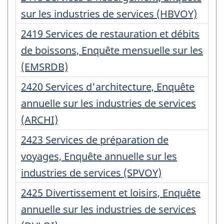
d'enregistrement
sur les industries de services (HBVOY)
:
Numéro
2419 Services de restauration et débits
d'enregistrement
de boissons, Enquête mensuelle sur les
:
(EMSRDB)
Numéro
2420 Services d'architecture, Enquête
d'enregistrement
annuelle sur les industries de services
:
(ARCHI)
Numéro
2423 Services de préparation de
d'enregistrement
voyages, Enquête annuelle sur les
:
industries de services (SPVOY)
Numéro
2425 Divertissement et loisirs, Enquête
d'enregistrement
annuelle sur les industries de services