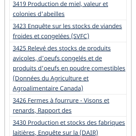
Numéro
3419 Production de miel, valeur et
d'enregistrement
colonies d'abeilles
:
Numéro
3423 Enquête sur les stocks de viandes
d'enregistrement
froides et congelées (SVFC)
:
Numéro
3425 Relevé des stocks de produits
d'enregistrement
avicoles, d'oeufs congelés et de
:
produits d'oeufs en poudre comestibles
(Données du Agriculture et
Agroalimentaire Canada)
Numéro
3426 Fermes à fourrure - Visons et
d'enregistrement
renards, Rapport des
:
Numéro
3430 Production et stocks des fabriques
d'enregistrement
laitières, Enquête sur la (DAIR)