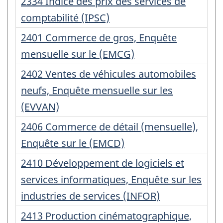
Numéro
2334 Indice des prix des services de
d'enregistrement
comptabilité (IPSC)
:
Numéro
2401 Commerce de gros, Enquête
d'enregistrement
mensuelle sur le (EMCG)
:
Numéro
2402 Ventes de véhicules automobiles
d'enregistrement
neufs, Enquête mensuelle sur les
:
(EVVAN)
Numéro
2406 Commerce de détail (mensuelle),
d'enregistrement
Enquête sur le (EMCD)
:
Numéro
2410 Développement de logiciels et
d'enregistrement
services informatiques, Enquête sur les
:
industries de services (INFOR)
Numéro
2413 Production cinématographique,