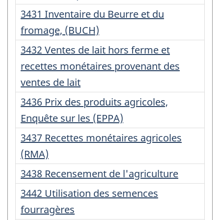
:
Numéro
3431 Inventaire du Beurre et du
d'enregistrement
fromage, (BUCH)
:
Numéro
3432 Ventes de lait hors ferme et
d'enregistrement
recettes monétaires provenant des
:
ventes de lait
Numéro
3436 Prix des produits agricoles,
d'enregistrement
Enquête sur les (EPPA)
:
Numéro
3437 Recettes monétaires agricoles
d'enregistrement
(RMA)
:
Numéro
3438 Recensement de l'agriculture
d'enregistrement
Numéro
3442 Utilisation des semences
:
d'enregistrement
fourragères