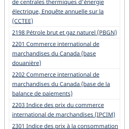
d'enregistrement
de centrales thermiques d'énergie
:
électrique, Enquête annuelle sur la
(CCTEE)
Numéro
2198 Pétrole brut et gaz naturel (PBGN)
d'enregistrement
Numéro
2201 Commerce international de
:
d'enregistrement
marchandises du Canada (base
:
douanière)
Numéro
2202 Commerce international de
d'enregistrement
marchandises du Canada (base de la
:
balance de paiements)
Numéro
2203 Indice des prix du commerce
d'enregistrement
international de marchandises (IPCIM)
:
Numéro
2301 Indice des prix à la consommation