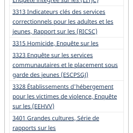
:
Numéro
3313 Indicateurs clés des services
d'enregistrement
correctionnels pour les adultes et les
:
jeunes, Rapport sur les (RICSC)
Numéro
3315 Homicide, Enquête sur les
d'enregistrement
Numéro
3323 Enquête sur les services
:
d'enregistrement
communautaires et le placement sous
:
garde des jeunes (ESCPSGJ)
Numéro
3328 Établissements d'hébergement
d'enregistrement
pour les victimes de violence, Enquête
:
sur les (EEHVV)
Numéro
3401 Grandes cultures, Série de
d'enregistrement
rapports sur les