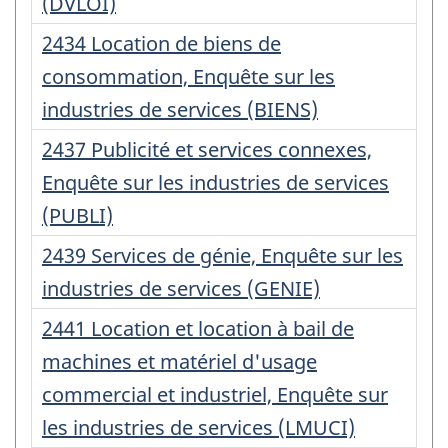
:
(DVLOI)
Numéro
2434 Location de biens de
d'enregistrement
consommation, Enquête sur les
:
industries de services (BIENS)
Numéro
2437 Publicité et services connexes,
d'enregistrement
Enquête sur les industries de services
:
(PUBLI)
Numéro
2439 Services de génie, Enquête sur les
d'enregistrement
industries de services (GENIE)
:
Numéro
2441 Location et location à bail de
d'enregistrement
machines et matériel d'usage
:
commercial et industriel, Enquête sur
les industries de services (LMUCI)