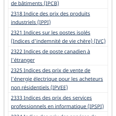
d'enregistrement
de bâtiments (IPCB)
:
Numéro
2318 Indice des prix des produits
d'enregistrement
industriels (IPPI)
:
Numéro
2321 Indices sur les postes isolés
d'enregistrement
(Indices d'indemnité de vie chère) (IVC)
:
Numéro
2322 Indices de poste canadien à
d'enregistrement
l'étranger
:
Numéro
2325 Indices des prix de vente de
d'enregistrement
l'énergie électrique pour les acheteurs
:
non résidentiels (IPVEE)
Numéro
2333 Indices des prix des services
d'enregistrement
professionnels en informatique (IPSPI)
: