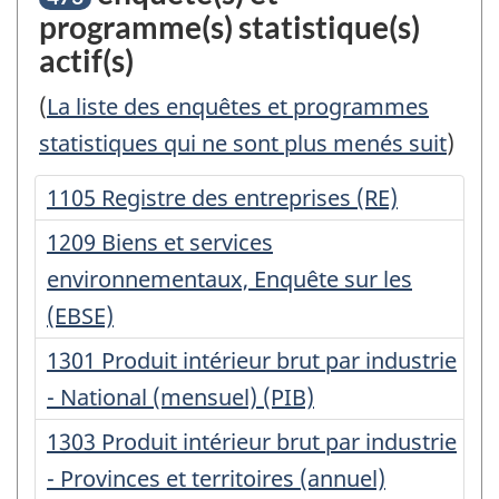
programme(s) statistique(s)
actif(s)
(
La liste des enquêtes et programmes
statistiques qui ne sont plus menés suit
)
Numéro
1105 Registre des entreprises (RE)
d'enregistrement
Numéro
1209 Biens et services
:
d'enregistrement
environnementaux, Enquête sur les
:
(EBSE)
Numéro
1301 Produit intérieur brut par industrie
d'enregistrement
- National (mensuel) (PIB)
:
Numéro
1303 Produit intérieur brut par industrie
d'enregistrement
- Provinces et territoires (annuel)