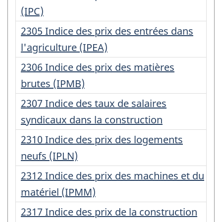
d'enregistrement
(IPC)
:
Numéro
2305 Indice des prix des entrées dans
d'enregistrement
l'agriculture (IPEA)
:
Numéro
2306 Indice des prix des matières
d'enregistrement
brutes (IPMB)
:
Numéro
2307 Indice des taux de salaires
d'enregistrement
syndicaux dans la construction
:
Numéro
2310 Indice des prix des logements
d'enregistrement
neufs (IPLN)
:
Numéro
2312 Indice des prix des machines et du
d'enregistrement
matériel (IPMM)
:
Numéro
2317 Indice des prix de la construction