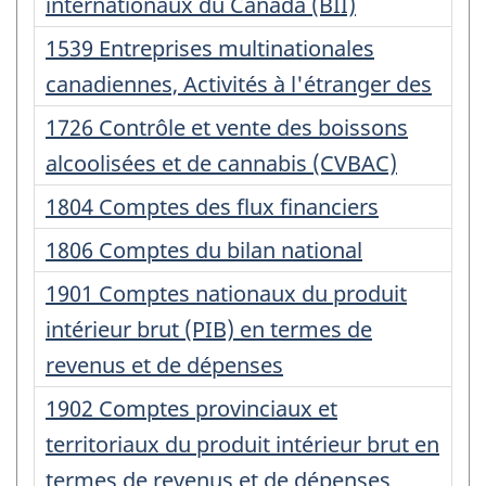
d'enregistrement
internationaux du Canada (BII)
:
Numéro
1539 Entreprises multinationales
d'enregistrement
canadiennes, Activités à l'étranger des
:
Numéro
1726 Contrôle et vente des boissons
d'enregistrement
alcoolisées et de cannabis (CVBAC)
:
Numéro
1804 Comptes des flux financiers
d'enregistrement
Numéro
1806 Comptes du bilan national
:
d'enregistrement
Numéro
1901 Comptes nationaux du produit
:
d'enregistrement
intérieur brut (PIB) en termes de
:
revenus et de dépenses
Numéro
1902 Comptes provinciaux et
d'enregistrement
territoriaux du produit intérieur brut en
:
termes de revenus et de dépenses