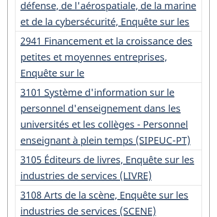
d'enregistrement
défense, de l'aérospatiale, de la marine
:
et de la cybersécurité, Enquête sur les
Numéro
2941 Financement et la croissance des
d'enregistrement
petites et moyennes entreprises,
:
Enquête sur le
Numéro
3101 Système d'information sur le
d'enregistrement
personnel d'enseignement dans les
:
universités et les collèges - Personnel
enseignant à plein temps (SIPEUC-PT)
Numéro
3105 Éditeurs de livres, Enquête sur les
d'enregistrement
industries de services (LIVRE)
:
Numéro
3108 Arts de la scène, Enquête sur les
d'enregistrement
industries de services (SCENE)