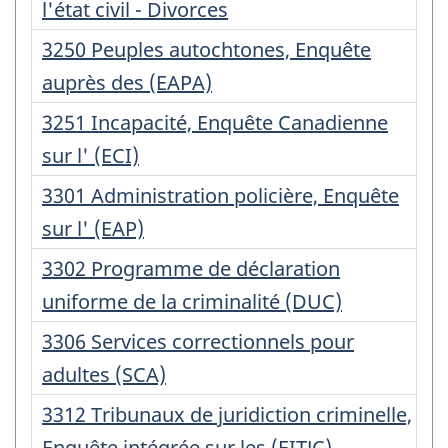
d'enregistrement
l'état civil - Divorces
:
Numéro
3250 Peuples autochtones, Enquête
d'enregistrement
auprès des (EAPA)
:
Numéro
3251 Incapacité, Enquête Canadienne
d'enregistrement
sur l' (ECI)
:
Numéro
3301 Administration policière, Enquête
d'enregistrement
sur l' (EAP)
:
Numéro
3302 Programme de déclaration
d'enregistrement
uniforme de la criminalité (DUC)
:
Numéro
3306 Services correctionnels pour
d'enregistrement
adultes (SCA)
:
Numéro
3312 Tribunaux de juridiction criminelle,
d'enregistrement
Enquête intégrée sur les (EITJC)