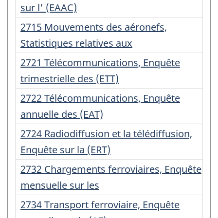
d'enregistrement
sur l' (EAAC)
:
Numéro
2715 Mouvements des aéronefs,
d'enregistrement
Statistiques relatives aux
:
Numéro
2721 Télécommunications, Enquête
d'enregistrement
trimestrielle des (ETT)
:
Numéro
2722 Télécommunications, Enquête
d'enregistrement
annuelle des (EAT)
:
Numéro
2724 Radiodiffusion et la télédiffusion,
d'enregistrement
Enquête sur la (ERT)
:
Numéro
2732 Chargements ferroviaires, Enquête
d'enregistrement
mensuelle sur les
:
Numéro
2734 Transport ferroviaire, Enquête