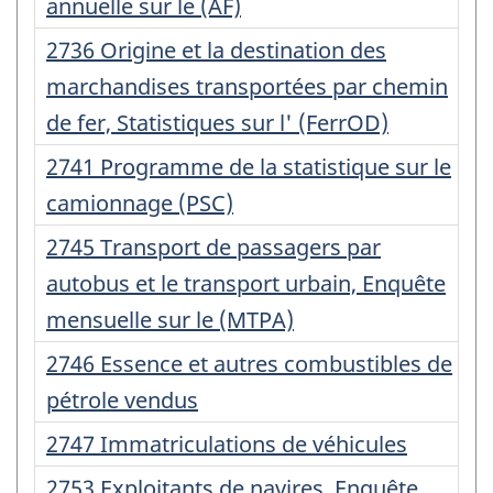
d'enregistrement
annuelle sur le (AF)
:
Numéro
2736 Origine et la destination des
d'enregistrement
marchandises transportées par chemin
:
de fer, Statistiques sur l' (FerrOD)
Numéro
2741 Programme de la statistique sur le
d'enregistrement
camionnage (PSC)
:
Numéro
2745 Transport de passagers par
d'enregistrement
autobus et le transport urbain, Enquête
:
mensuelle sur le (MTPA)
Numéro
2746 Essence et autres combustibles de
d'enregistrement
pétrole vendus
:
Numéro
2747 Immatriculations de véhicules
d'enregistrement
Numéro
2753 Exploitants de navires, Enquête