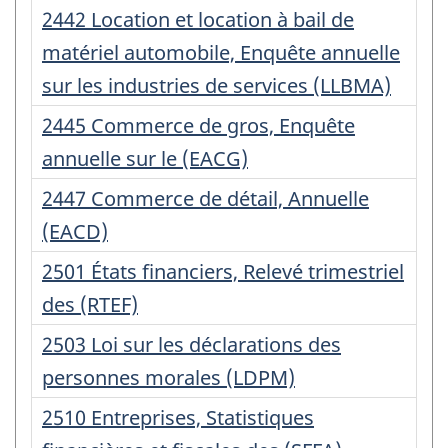
Numéro
2442 Location et location à bail de
d'enregistrement
matériel automobile, Enquête annuelle
:
sur les industries de services (LLBMA)
Numéro
2445 Commerce de gros, Enquête
d'enregistrement
annuelle sur le (EACG)
:
Numéro
2447 Commerce de détail, Annuelle
d'enregistrement
(EACD)
:
Numéro
2501 États financiers, Relevé trimestriel
d'enregistrement
des (RTEF)
:
Numéro
2503 Loi sur les déclarations des
d'enregistrement
personnes morales (LDPM)
:
Numéro
2510 Entreprises, Statistiques