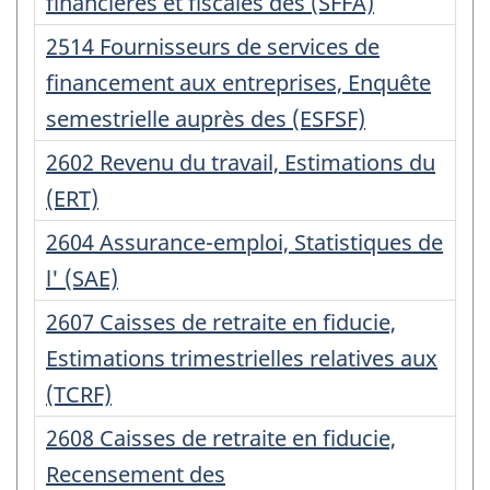
d'enregistrement
financières et fiscales des (SFFA)
:
Numéro
2514 Fournisseurs de services de
d'enregistrement
financement aux entreprises, Enquête
:
semestrielle auprès des (ESFSF)
Numéro
2602 Revenu du travail, Estimations du
d'enregistrement
(ERT)
:
Numéro
2604 Assurance-emploi, Statistiques de
d'enregistrement
l' (SAE)
:
Numéro
2607 Caisses de retraite en fiducie,
d'enregistrement
Estimations trimestrielles relatives aux
:
(TCRF)
Numéro
2608 Caisses de retraite en fiducie,
d'enregistrement
Recensement des