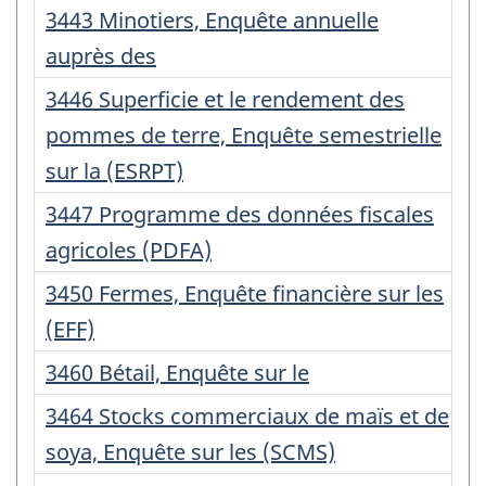
:
Numéro
3443 Minotiers, Enquête annuelle
d'enregistrement
auprès des
:
Numéro
3446 Superficie et le rendement des
d'enregistrement
pommes de terre, Enquête semestrielle
:
sur la (ESRPT)
Numéro
3447 Programme des données fiscales
d'enregistrement
agricoles (PDFA)
:
Numéro
3450 Fermes, Enquête financière sur les
d'enregistrement
(EFF)
:
Numéro
3460 Bétail, Enquête sur le
d'enregistrement
Numéro
3464 Stocks commerciaux de maïs et de
:
d'enregistrement
soya, Enquête sur les (SCMS)