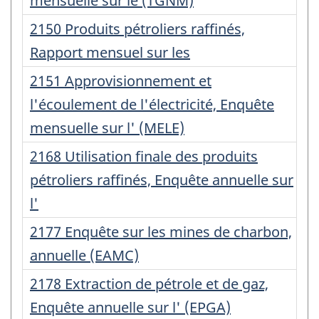
d'enregistrement
mensuelle sur le (TGNM)
:
Numéro
2150 Produits pétroliers raffinés,
d'enregistrement
Rapport mensuel sur les
:
Numéro
2151 Approvisionnement et
d'enregistrement
l'écoulement de l'électricité, Enquête
:
mensuelle sur l' (MELE)
Numéro
2168 Utilisation finale des produits
d'enregistrement
pétroliers raffinés, Enquête annuelle sur
:
l'
Numéro
2177 Enquête sur les mines de charbon,
d'enregistrement
annuelle (EAMC)
:
Numéro
2178 Extraction de pétrole et de gaz,
d'enregistrement
Enquête annuelle sur l' (EPGA)