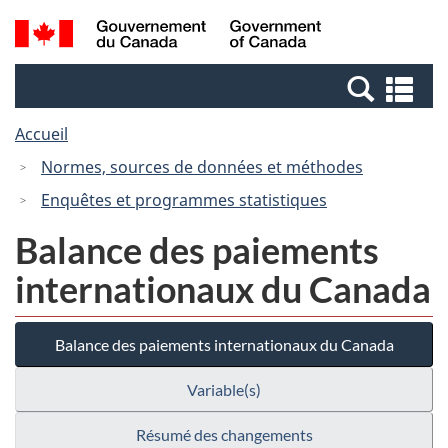
Passer
Passer
Recherche
/
au
à
et
Government
contenu
la
menus
of
Re
principal
version
Canada
et
HTML
Accueil
me
simplifiée
Normes, sources de données et méthodes
Enquêtes et programmes statistiques
Balance des paiements
internationaux du Canada
Balance des paiements internationaux du Canada
Variable(s)
Résumé des changements