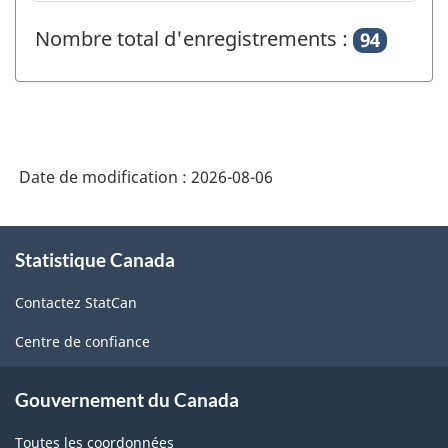
Nombre total d'enregistrements :
94
Date de modification :
2026-08-06
À
Statistique Canada
propos
de
Contactez StatCan
ce
site
Centre de confiance
Gouvernement du Canada
Toutes les coordonnées