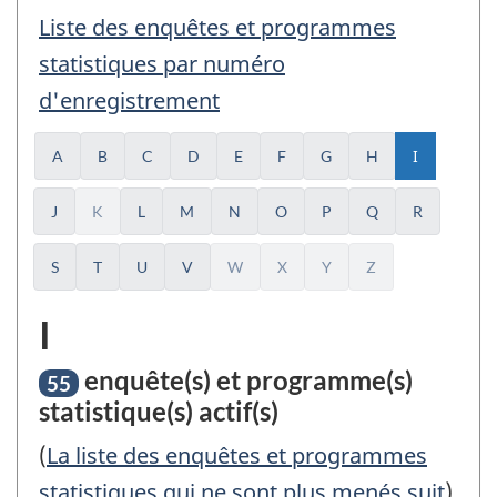
Liste des enquêtes et programmes
statistiques par numéro
d'enregistrement
I
(actuel)
A
B
C
D
E
F
G
H
J
K
L
M
N
O
P
Q
R
S
T
U
V
W
X
Y
Z
Liste
I
des
enquête(s) et programme(s)
55
enquêtes
statistique(s) actif(s)
et
(
La liste des enquêtes et programmes
statistiques qui ne sont plus menés suit
)