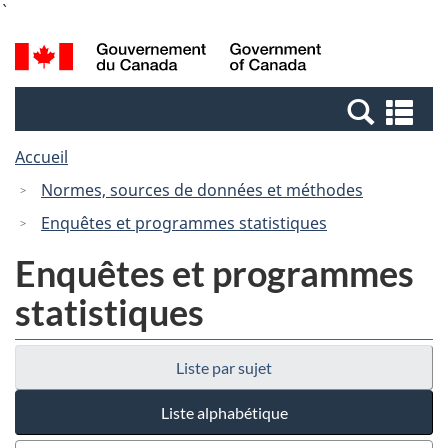
Skip
Passer
to
à
Recherche
/
main
la
et
Government
content
version
menus
of
Re
HTML
Canada
et
simplifiée
Accueil
me
Normes, sources de données et méthodes
Enquêtes et programmes statistiques
Enquêtes et programmes
statistiques
Liste par sujet
Liste alphabétique