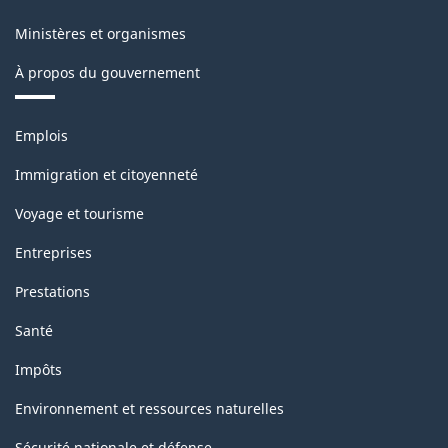
Ministères et organismes
À propos du gouvernement
Thèmes
Emplois
et
sujets
Immigration et citoyenneté
Voyage et tourisme
Entreprises
Prestations
Santé
Impôts
Environnement et ressources naturelles
Sécurité nationale et défense