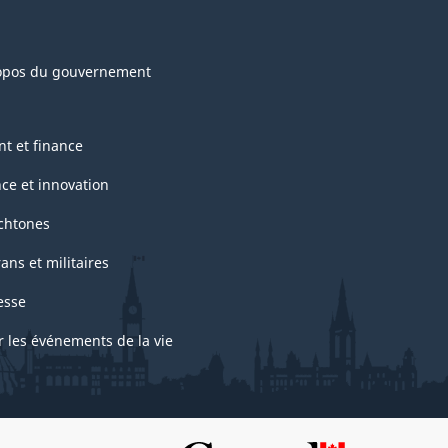
opos du gouvernement
nt et finance
nce et innovation
chtones
ans et militaires
esse
r les événements de la vie