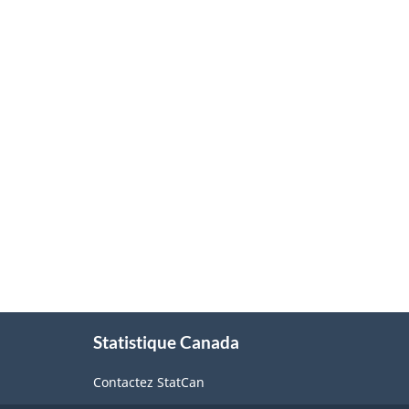
À
Statistique Canada
propos
de
Contactez StatCan
ce