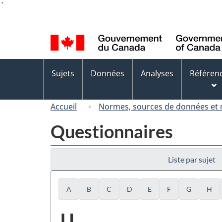
Language
selection
Menus
Sujets
Données
Analyses
Référen
des
sujets
Accueil
Normes, sources de données et
Questionnaires
Liste par sujet
A
B
C
D
E
F
G
H
Liste
U