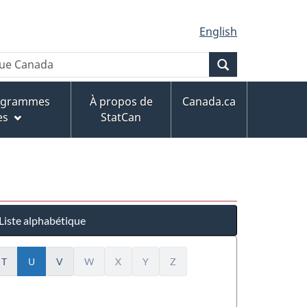
English
Recherche
rogrammes
À propos de
Canada.ca
es
StatCan
Liste alphabétique
U
(actuel)
T
V
W
X
Y
Z