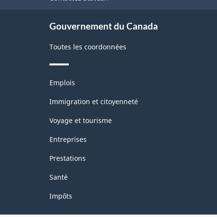
ce
site
Gouvernement du Canada
Toutes les coordonnées
Thèmes
Emplois
et
sujets
Immigration et citoyenneté
Voyage et tourisme
Entreprises
Prestations
Santé
Impôts