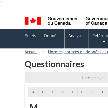
Language
selection
Menus
Sujets
Données
Analyses
Référen
des
sujets
Accueil
Normes, sources de données et
Questionnaires
Liste par sujet
A
B
C
D
E
F
G
H
Liste
M