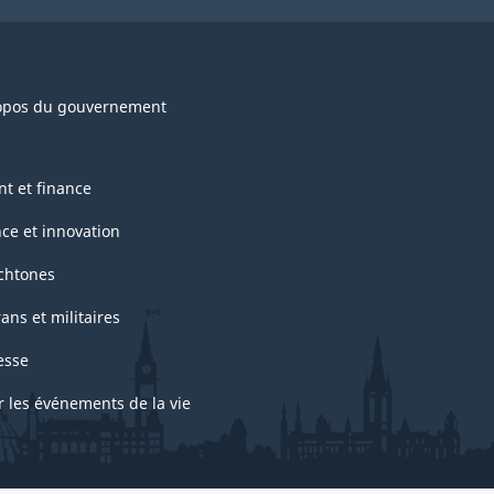
opos du gouvernement
nt et finance
nce et innovation
chtones
ans et militaires
esse
r les événements de la vie