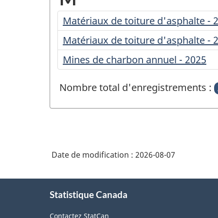
des
Matériaux de toiture d'asphalte - 
questionnaires
Matériaux de toiture d'asphalte - 
commençant
Mines de charbon annuel - 2025
par
Nombre total d'enregistrements :
la
lettre
Date de modification :
2026-08-07
À
Statistique Canada
propos
de
Contactez StatCan