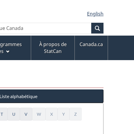
English
Recherche
rogrammes
À propos de
Canada.ca
es
StatCan
Liste alphabétique
T
U
V
W
X
Y
Z