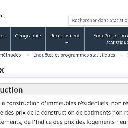
Passer
Passer
Passer
au
à
à
/
Recherche
Rechercher
contenu
« À
la
Government
dans
principal
propos
version
of
Statistique
de
HTML
ces
Géographie
Recensement
Enquêtes et p
Canada
Canada
ce
simplifiée
statistiqu
site »
 méthodes
Enquêtes et programmes statistiques
x
ruction
 la construction d'immeubles résidentiels, non ré
ice des prix de la construction de bâtiments non ré
ments, de l'Indice des prix des logements neufs