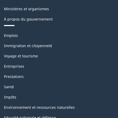
Ministères et organismes
À propos du gouvernement
Thèmes
Emplois
et
sujets
Immigration et citoyenneté
Voyage et tourisme
Entreprises
Prestations
Santé
Impôts
Environnement et ressources naturelles
Sécurité nationale et défense