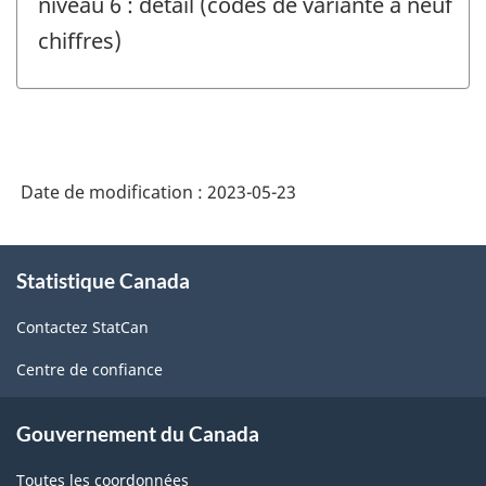
niveau 6 : détail (codes de variante à neuf
chiffres)
Date de modification :
2023-05-23
À
Statistique Canada
propos
de
Contactez StatCan
ce
site
Centre de confiance
Gouvernement du Canada
Toutes les coordonnées