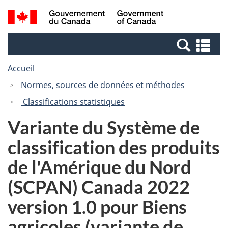
Passer
Passer
Recherche
/
au
à
et
Government
contenu
la
menus
of
Re
principal
version
Canada
et
HTML
Accueil
me
simplifiée
Normes, sources de données et méthodes
Classifications statistiques
Variante du Système de
classification des produits
de l'Amérique du Nord
(SCPAN) Canada 2022
version 1.0 pour Biens
agricoles (variante de