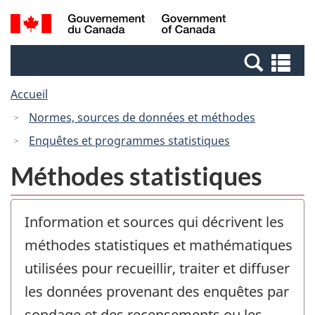
Passer
Passer
Recherche
/
au
à
et
Government
contenu
la
menus
of
Re
principal
version
Canada
et
HTML
Accueil
me
simplifiée
Normes, sources de données et méthodes
Enquêtes et programmes statistiques
Méthodes statistiques
Information et sources qui décrivent les
méthodes statistiques et mathématiques
utilisées pour recueillir, traiter et diffuser
les données provenant des enquêtes par
sondage et des recensements ou les