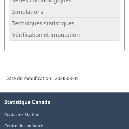
Séries chronologiques
Aucun
et
Plan
:
:
résultat
fondements
Simulations
Aucun
de
Pondération
:
:
résultat
sondage
Techniques statistiques
Aucun
et
Réponse
:
:
résultat
estimation
Vérification et imputation
Aucun
et
Séries
:
:
résultat
non-
chronologiques
Simulations
:
:
réponse
Techniques
:
statistiques
Vérification
Date de modification :
2026-08-05
et
imputation
À
Statistique Canada
propos
de
Contactez StatCan
ce
site
Centre de confiance