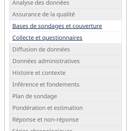
Analyse des données
Aucun
par
résultat
Assurance de la qualité
Aucun
suje
:
résultat
Bases de sondages et couverture
pou
:
:
mét
Collecte et questionnaires
Analyse
:
stat
Diffusion de données
Aucun
des
Assurance
résultat
données
Données administratives
Aucun
de
:
résultat
la
Histoire et contexte
Aucun
:
:
qualité
résultat
Inférence et fondements
Aucun
Diffusion
:
:
résultat
Plan de sondage
Aucun
de
Données
:
:
résultat
données
Pondération et estimation
Aucun
administratives
Histoire
:
:
résultat
Réponse et non-réponse
Aucun
et
Inférence
:
:
résultat
contexte