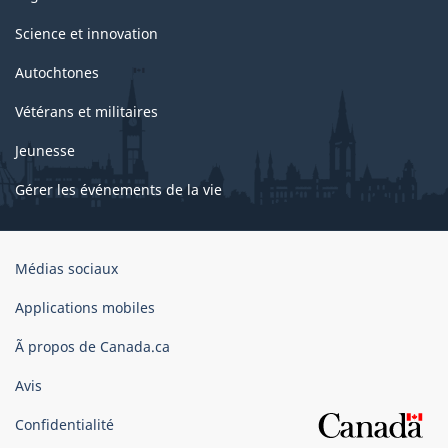
Science et innovation
Autochtones
Vétérans et militaires
Jeunesse
Gérer les événements de la vie
Organisation
Médias sociaux
du
gouvernement
Applications mobiles
du
Ã propos de Canada.ca
Canada
Avis
Confidentialité