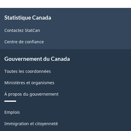
À
Statistique Canada
propos
de
Contactez StatCan
ce
site
Centre de confiance
Gouvernement du Canada
Toutes les coordonnées
Ministères et organismes
À propos du gouvernement
Thèmes
Emplois
et
sujets
Immigration et citoyenneté