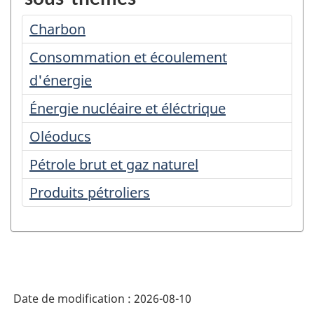
statistiques
Charbon
par
Consommation et écoulement
sujet
d'énergie
pour
Énergie nucléaire et éléctrique
Énergie
Oléoducs
Pétrole brut et gaz naturel
Produits pétroliers
Date de modification :
2026-08-10