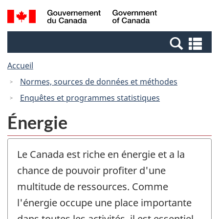
Passer
Passer
Recherche
/
au
à
et
Government
contenu
la
menus
of
Re
principal
version
Canada
et
HTML
Accueil
me
simplifiée
Normes, sources de données et méthodes
Enquêtes et programmes statistiques
Énergie
Le Canada est riche en énergie et a la
chance de pouvoir profiter d'une
multitude de ressources. Comme
l'énergie occupe une place importante
dans toutes les activités, il est essentiel