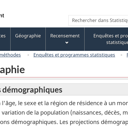
Passer
Passer
Passer
Passer
au
au
à
à
/
Recherche
Rechercher
Gestionnaire
contenu
« À
la
Government
dans
des
principal
propos
version
of
Statistique
Invitations
de
HTML
ces
Géographie
Recensement
Enquêtes et p
Canada
Canada
ce
simplifiée
statistiqu
site »
 méthodes
Enquêtes et programmes statistiques
raphie
ns démographiques
 l'âge, le sexe et la région de résidence à un 
 variation de la population (naissances, décès,
ctions démographiques. Les projections démogra