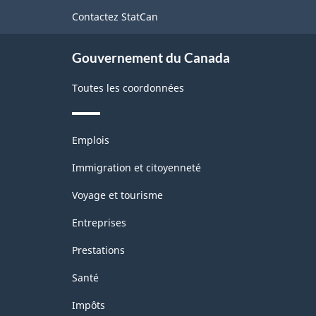
de
Contactez StatCan
ce
site
Gouvernement du Canada
Toutes les coordonnées
Thèmes
Emplois
et
sujets
Immigration et citoyenneté
Voyage et tourisme
Entreprises
Prestations
Santé
Impôts