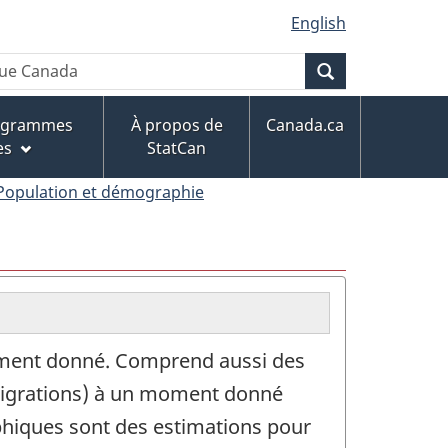
English
Recherche
rogrammes
À propos de
Canada.ca
es
StatCan
Population et démographie
moment donné. Comprend aussi des
 migrations) à un moment donné
phiques sont des estimations pour