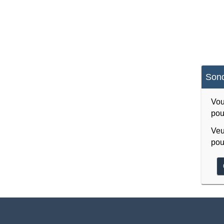
Sond
Vou
pou
Veu
pou