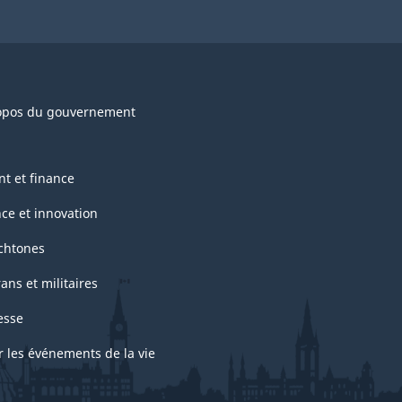
opos du gouvernement
nt et finance
nce et innovation
chtones
ans et militaires
esse
r les événements de la vie