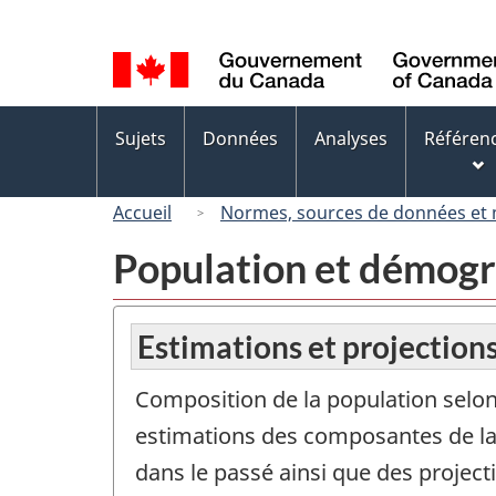
Sélection
de
la
langue
Menus
Sujets
Données
Analyses
Référen
des
sujets
Accueil
Normes, sources de données et
Population et démog
Estimations et projectio
Composition de la population selon
estimations des composantes de la
dans le passé ainsi que des proje