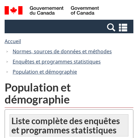
Passer
Passer
Recherche
/
au
à
et
Government
contenu
la
menus
of
Re
principal
version
Canada
et
HTML
Accueil
me
simplifiée
Normes, sources de données et méthodes
Enquêtes et programmes statistiques
Population et démographie
Population et
démographie
Liste complète des enquêtes
et programmes statistiques