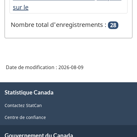
sur le
Nombre total d'enregistrements :
28
Date de modification :
2026-08-09
À
Statistique Canada
propos
de
Contactez StatCan
ce
site
Centre de confiance
Gouvernement du Canada