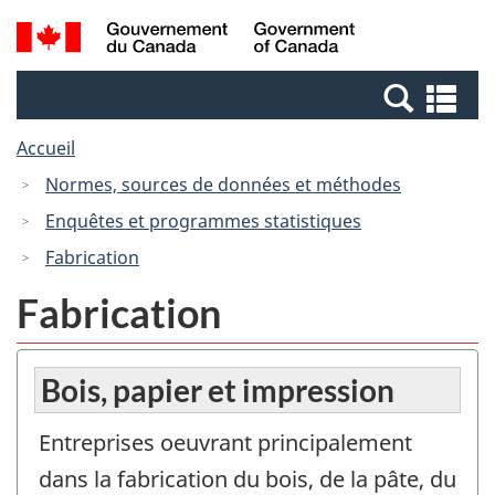
Passer
Passer
Recherche
/
au
à
et
Government
contenu
la
menus
of
Re
principal
version
Canada
et
HTML
Accueil
me
simplifiée
Normes, sources de données et méthodes
Enquêtes et programmes statistiques
Fabrication
Fabrication
Bois, papier et impression
Entreprises oeuvrant principalement
dans la fabrication du bois, de la pâte, du