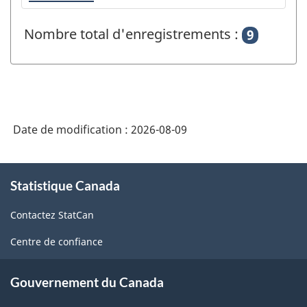
Nombre total d'enregistrements :
9
Date de modification :
2026-08-09
À
Statistique Canada
propos
de
Contactez StatCan
ce
site
Centre de confiance
Gouvernement du Canada