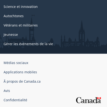
Science et innovation
Autochtones
Vétérans et militaires
Jeunesse
Gérer les événements de la vie
Organisation
Médias sociaux
du
gouvernement
Applications mobiles
du
Ã propos de Canada.ca
Canada
Avis
Confidentialité