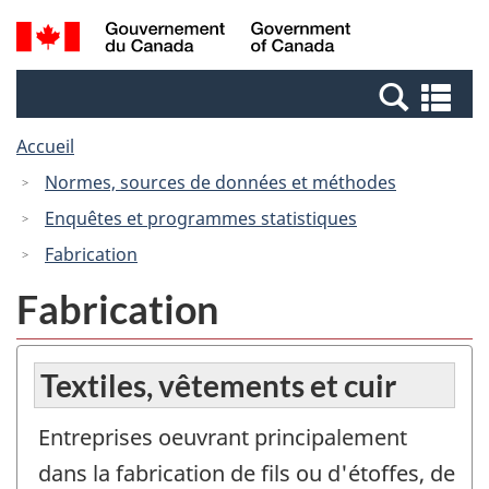
Passer
Passer
Passer
Recherche
/
au
au
à
et
Government
Gestionnaire
contenu
la
menus
of
Re
des
principal
version
Canada
et
Invitations
HTML
Accueil
me
simplifiée
Normes, sources de données et méthodes
Enquêtes et programmes statistiques
Fabrication
Fabrication
Textiles, vêtements et cuir
Entreprises oeuvrant principalement
dans la fabrication de fils ou d'étoffes, de