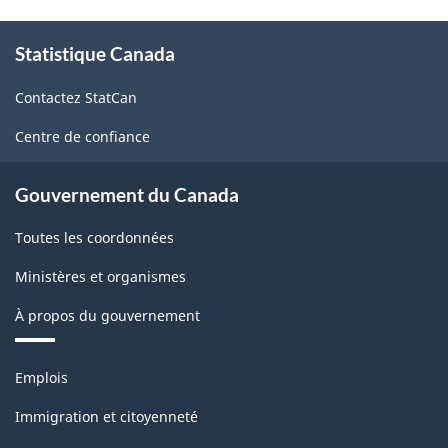
sondage.
À
Statistique Canada
propos
de
Contactez StatCan
ce
site
Centre de confiance
Gouvernement du Canada
Toutes les coordonnées
Ministères et organismes
À propos du gouvernement
Thèmes
Emplois
et
sujets
Immigration et citoyenneté