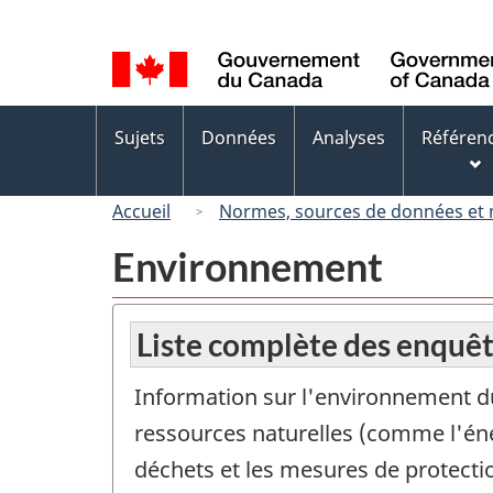
Sélection
de
la
langue
Menus
Sujets
Données
Analyses
Référen
des
sujets
Accueil
Normes, sources de données et
Environnement
Liste complète des enquêt
Information sur l'environnement du
ressources naturelles (comme l'énergie
déchets et les mesures de protecti