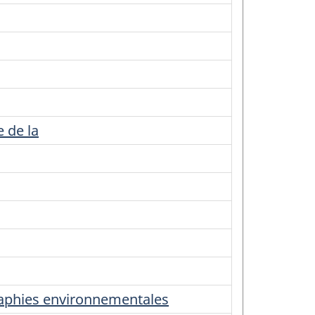
 de la
raphies environnementales