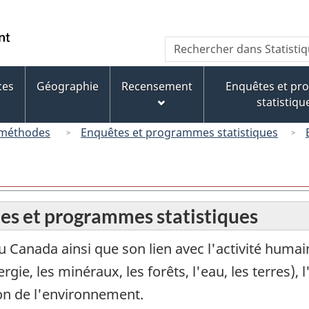
Passer
Passer
Passer
au
à
à
/
Recherche
Rechercher
contenu
« À
la
Government
dans
principal
propos
version
of
Statistique
de
HTML
ces
Géographie
Recensement
Enquêtes et p
Canada
Canada
ce
simplifiée
statistiqu
site »
 méthodes
Enquêtes et programmes statistiques
es et programmes statistiques
 Canada ainsi que son lien avec l'activité humai
, les minéraux, les forêts, l'eau, les terres), l'ai
on de l'environnement.