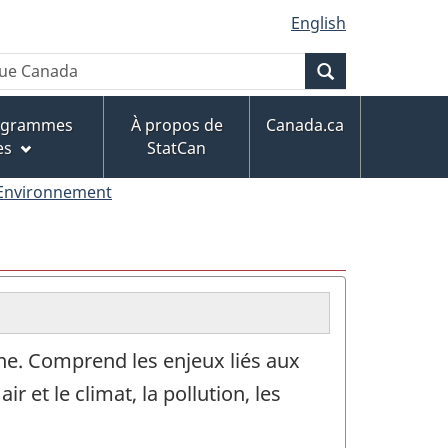
English
Recherche
rogrammes
À propos de
Canada.ca
es
StatCan
Environnement
ne. Comprend les enjeux liés aux
r et le climat, la pollution, les