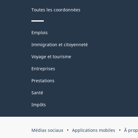
Toutes les coordonnées
Thèmes
Emplois
et
sujets
Immigration et citoyenneté
Voyage et tourisme
Entreprises
Prestations
Santé
Impôts
Organisation
Médias sociaux
Applications mobiles
Ã pro
du