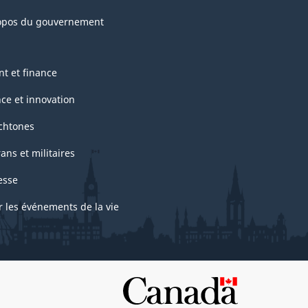
opos du gouvernement
nt et finance
nce et innovation
chtones
ans et militaires
esse
r les événements de la vie