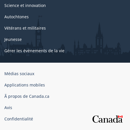
Science et innovation
Autochtones
Vétérans et militaires
Jeunesse
Gérer les événements de la vie
Organisation
Médias sociaux
du
gouvernement
Applications mobiles
du
Ã propos de Canada.ca
Canada
Avis
Confidentialité