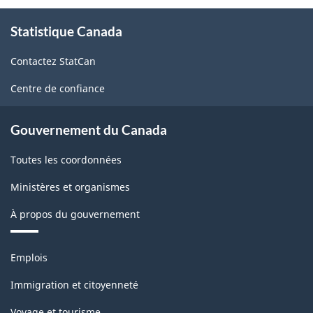
À
Statistique Canada
propos
de
Contactez StatCan
ce
site
Centre de confiance
Gouvernement du Canada
Toutes les coordonnées
Ministères et organismes
À propos du gouvernement
Thèmes
Emplois
et
sujets
Immigration et citoyenneté
Voyage et tourisme