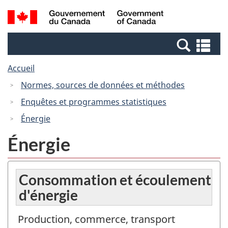
Passer
Passer
Recherche
/
au
à
et
Government
contenu
la
menus
of
Re
principal
version
Canada
et
HTML
Accueil
me
simplifiée
Normes, sources de données et méthodes
Enquêtes et programmes statistiques
Énergie
Énergie
Consommation et écoulement
d'énergie
Production, commerce, transport