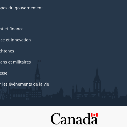
opos du gouvernement
nt et finance
nce et innovation
chtones
ans et militaires
esse
r les événements de la vie