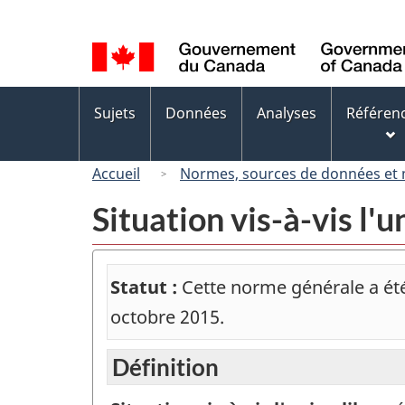
Sélection
de
la
langue
Menus
Sujets
Données
Analyses
Référen
des
sujets
Accueil
Normes, sources de données et
Situation vis-à-vis l'
Statut :
Cette norme générale a été 
octobre 2015.
Définition