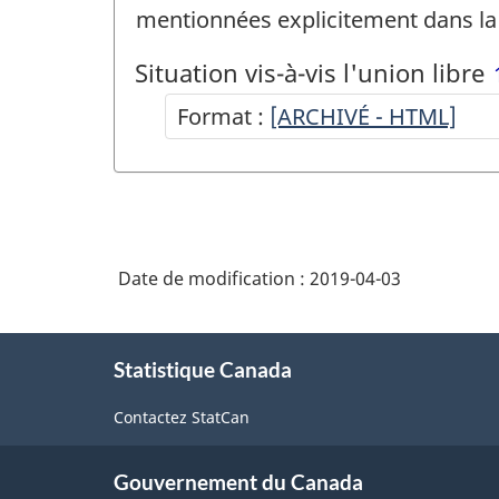
mentionnées explicitement dans l
Situation vis-à-vis l'union libre
1
Format :
-
[ARCHIVÉ - HTML]
ARCHIVÉ
-
HTML
Date de modification :
2019-04-03
À
Statistique Canada
propos
de
Contactez StatCan
ce
site
Gouvernement du Canada