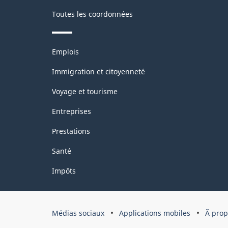
Toutes les coordonnées
Thèmes
Emplois
et
sujets
Immigration et citoyenneté
Voyage et tourisme
Entreprises
Prestations
Santé
Impôts
Organisation
Médias sociaux
Applications mobiles
Ã pro
du