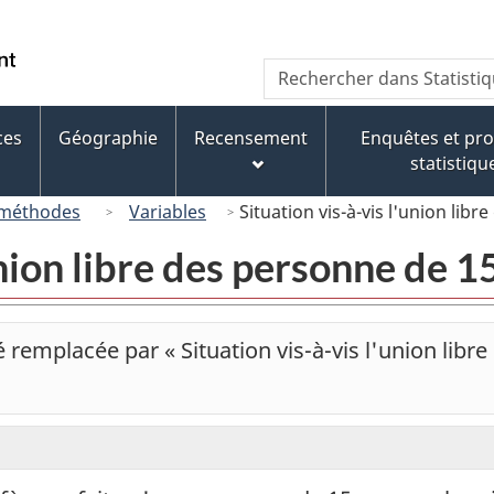
Passer
Passer
Passer
au
à
à
/
Recherche
Rechercher
contenu
« À
la
Government
dans
principal
propos
version
of
Statistique
de
HTML
ces
Géographie
Recensement
Enquêtes et p
Canada
Canada
ce
simplifiée
statistiqu
site »
 méthodes
Variables
Situation vis-à-vis l'union lib
union libre des personne de 1
remplacée par « Situation vis-à-vis l'union libre 