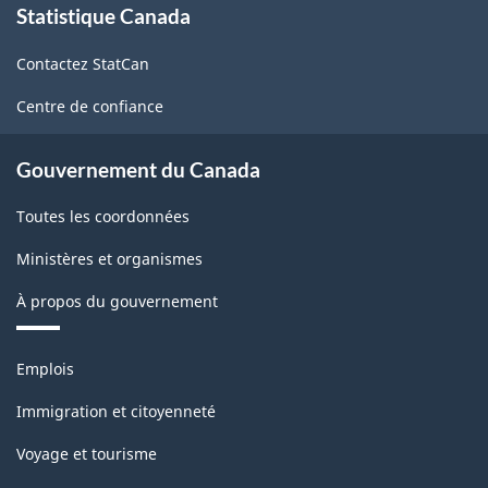
Statistique Canada
propos
de
Contactez StatCan
ce
site
Centre de confiance
Gouvernement du Canada
Toutes les coordonnées
Ministères et organismes
À propos du gouvernement
Thèmes
Emplois
et
sujets
Immigration et citoyenneté
Voyage et tourisme