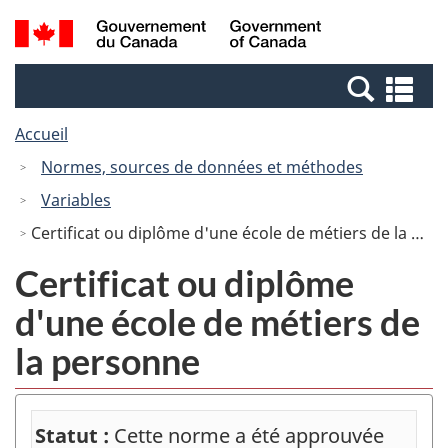
Passer
Passer
Recherche
/
au
à
et
Government
contenu
la
menus
of
Re
principal
version
Canada
et
HTML
Accueil
me
simplifiée
Normes, sources de données et méthodes
Variables
Certificat ou diplôme d'une école de métiers de la personne
Certificat ou diplôme
d'une école de métiers de
la personne
Statut :
Cette norme a été approuvée