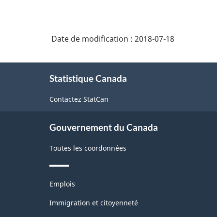
Date de modification :
2018-07-18
À
Statistique Canada
propos
de
Contactez StatCan
ce
site
Gouvernement du Canada
Toutes les coordonnées
Thèmes
Emplois
et
sujets
Immigration et citoyenneté