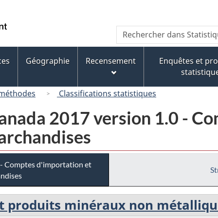
Passer
Passer
Passer
au
à
à
/
Recherche
Rechercher
contenu
« À
la
Government
dans
principal
propos
version
of
Statistique
de
HTML
ces
Géographie
Recensement
Enquêtes et p
Canada
Canada
ce
simplifiée
statistiqu
site »
 méthodes
Classifications statistiques
nada 2017 version 1.0 - Co
marchandises
- Comptes d'importation et
St
andises
et produits minéraux non métalliq