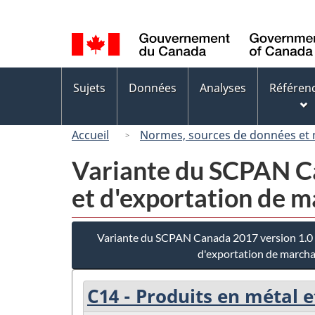
Sélection
de
la
langue
Menus
Sujets
Données
Analyses
Référen
des
sujets
Accueil
Normes, sources de données et
Variante du SCPAN Ca
et d'exportation de 
Variante du SCPAN Canada 2017 version 1.0 
d'exportation de march
C14 - Produits en métal 