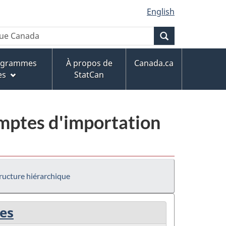
English
Recherche
rogrammes
À propos de
Canada.ca
es
StatCan
mptes d'importation
ructure hiérarchique
ues