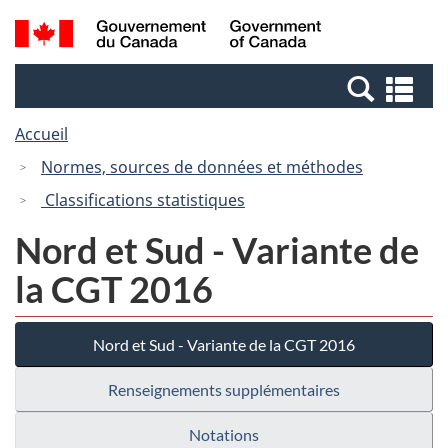
Passer
Passer
Recherche
/
au
à
et
Government
contenu
la
menus
of
Re
principal
version
Canada
et
HTML
Accueil
me
simplifiée
Normes, sources de données et méthodes
Classifications statistiques
Nord et Sud - Variante de
la CGT 2016
Nord et Sud - Variante de la CGT 2016
Renseignements supplémentaires
Notations