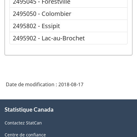
2495045 - Forestville
2495050 - Colombier
2495802 - Essipit
2495902 - Lac-au-Brochet
Date de modification :
2018-08-17
À
Statistique Canada
propos
de
Contactez StatCan
ce
site
Centre de confiance