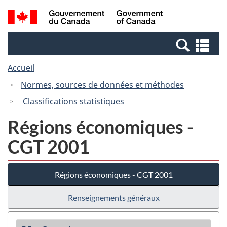
Passer
Passer
Recherche
/
au
à
et
Government
contenu
la
menus
of
Re
principal
version
Canada
et
HTML
Accueil
me
simplifiée
Normes, sources de données et méthodes
Classifications statistiques
Régions économiques -
CGT 2001
Régions économiques - CGT 2001
Renseignements généraux