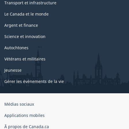
Transport et infrastructure
Le Canada et le monde
Argent et finance
Science et innovation
Autochtones
Vétérans et militaires
Jeunesse
Gérer les événements de la vie
Organisation
Médias sociaux
du
gouvernement
Applications mobiles
du
Ã propos de Canada.ca
Canada