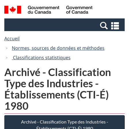
Passer
Passer
Recherche
/
au
à
et
Government
contenu
la
menus
of
Re
principal
version
Canada
et
HTML
Accueil
me
simplifiée
Normes, sources de données et méthodes
Classifications statistiques
Archivé - Classification
Type des Industries -
Établissements (CTI-É)
1980
Archivé - Classification Type des Industries -
Établissements (CTI-É) 1980