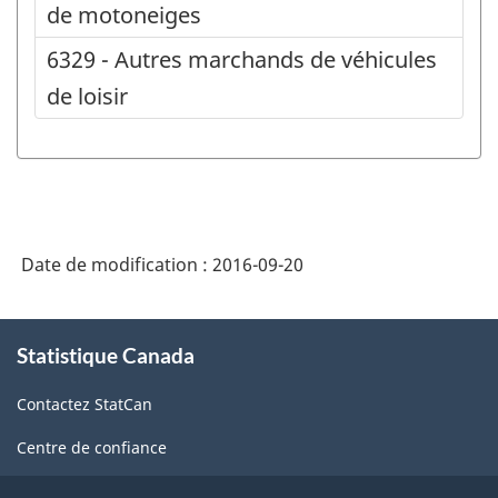
de motoneiges
6329 - Autres marchands de véhicules
de loisir
Date de modification :
2016-09-20
À
Statistique Canada
propos
de
Contactez StatCan
ce
site
Centre de confiance