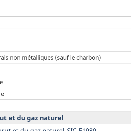
ais non métalliques (sauf le charbon)
se
re
rut et du gaz naturel
brut et du gaz naturel_SIC-E1980