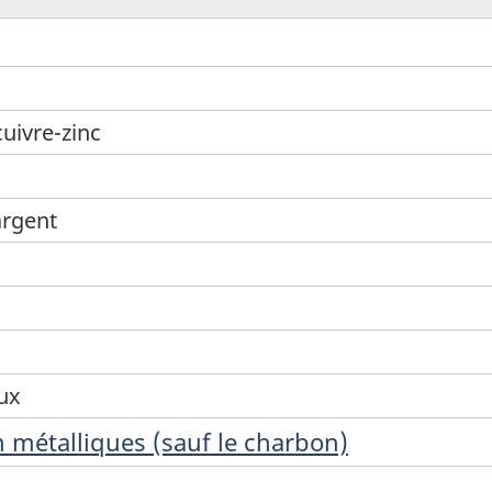
cuivre-zinc
argent
ux
 métalliques (sauf le charbon)