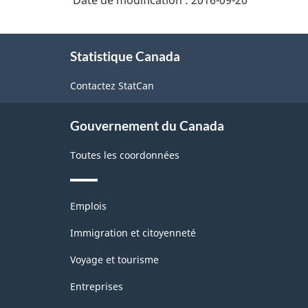
À
Statistique Canada
propos
de
Contactez StatCan
ce
site
Gouvernement du Canada
Toutes les coordonnées
Thèmes
Emplois
et
sujets
Immigration et citoyenneté
Voyage et tourisme
Entreprises