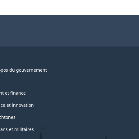
opos du gouvernement
nt et finance
nce et innovation
chtones
ans et militaires