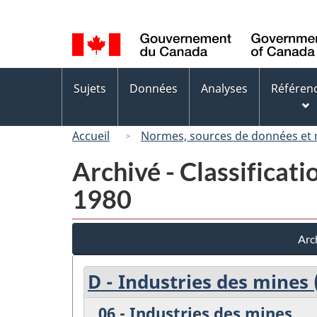
Sélection
de
la
langue
Menus
Sujets
Données
Analyses
Référen
des
sujets
Accueil
Normes, sources de données et
Archivé - Classificati
1980
Arch
D - Industries des mines 
06 - Industries des mines