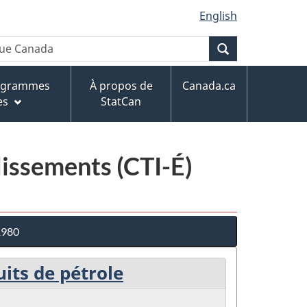
English
Recherche
rogrammes
À propos de
Canada.ca
es
StatCan
blissements (CTI-É)
 1980
uits de pétrole