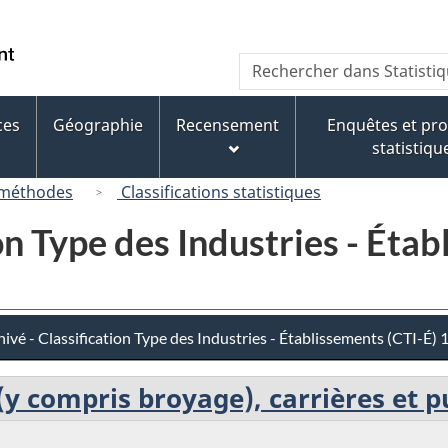
Passer
Passer
Passer
au
à
à
/
Recherche
Rechercher
contenu
« À
la
Government
dans
principal
propos
version
of
Statistique
de
HTML
ces
Géographie
Recensement
Enquêtes et p
Canada
Canada
ce
simplifiée
statistiqu
site »
 méthodes
Classifications statistiques
on Type des Industries - Éta
ivé - Classification Type des Industries - Établissements (CTI-É)
(y compris broyage), carrières et p