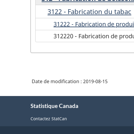
3122 - Fabrication du tabac
31222 - Fabrication de produi
312220 - Fabrication de prod
Date de modification :
2019-08-15
À
Statistique Canada
propos
de
Contactez StatCan
ce
site