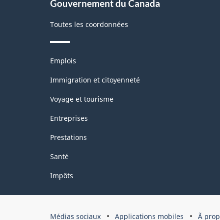
Gouvernement du Canada
Toutes les coordonnées
Thèmes
Emplois
et
sujets
Immigration et citoyenneté
Voyage et tourisme
Entreprises
Prestations
Santé
Impôts
Organisation
Médias sociaux
Applications mobiles
Ã pro