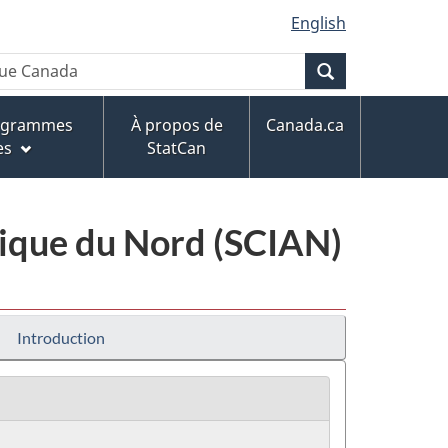
English
Recherche
rogrammes
À propos de
Canada.ca
es
StatCan
érique du Nord (SCIAN)
Introduction