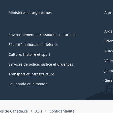
Ministères et organismes
À pr
Arge
Environnement et ressources naturelles
Scie
Sécurité nationale et défense
Auto
Culture, histoire et sport
Vétér
Services de police, justice et urgences
Jeun
Transport et infrastructure
Gére
Le Canada et le monde
pos de Canada.ca
Avis
Confidentialité