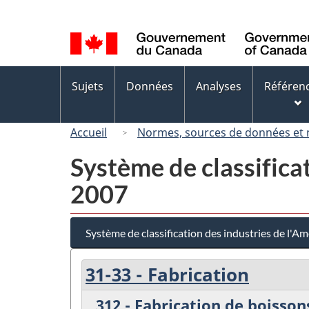
Sélection
de
la
langue
Menus
Sujets
Données
Analyses
Référen
des
sujets
Accueil
Normes, sources de données et
Système de classifica
2007
Système de classification des industries de l'
31-33 - Fabrication
312 - Fabrication de boisson