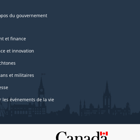
opos du gouvernement
nt et finance
nce et innovation
chtones
ans et militaires
esse
r les événements de la vie