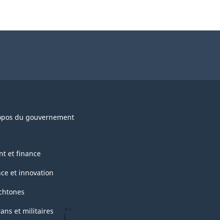
opos du gouvernement
nt et finance
nce et innovation
chtones
ans et militaires