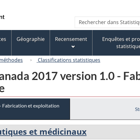
Passer
Passer
Passer
au
à
à
/
Recherche
Rechercher
contenu
« À
la
Government
dans
principal
propos
version
of
Statistique
de
HTML
ces
Géographie
Recensement
Enquêtes et p
Canada
Canada
ce
simplifiée
statistiqu
site »
 méthodes
Classifications statistiques
nada 2017 version 1.0 - Fab
e
Fabrication et exploitation
St
utiques et médicinaux