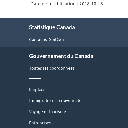
Date de modification :
2018-10-18
À
Statistique Canada
propos
de
Contactez StatCan
ce
site
Gouvernement du Canada
Toutes les coordonnées
Thèmes
Emplois
et
sujets
Immigration et citoyenneté
Voyage et tourisme
Entreprises