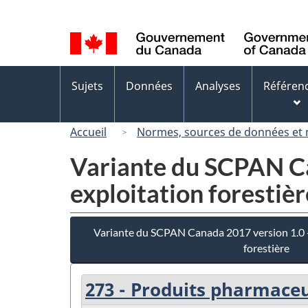
Sélection
de
la
langue
Menus
Sujets
Données
Analyses
Référen
des
sujets
Accueil
Normes, sources de données et
Variante du SCPAN Ca
exploitation forestièr
Variante du SCPAN Canada 2017 version 1.0 - 
forestière
273 - Produits pharmace