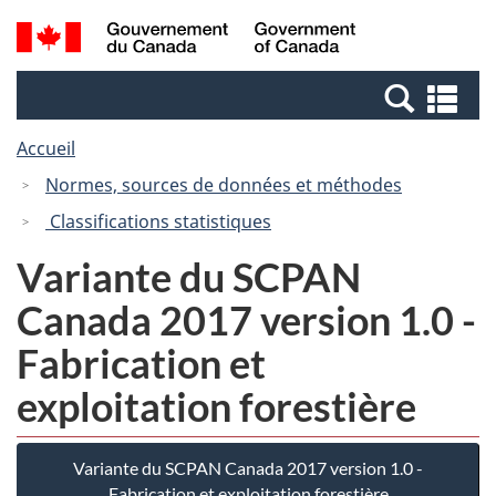
Passer
Passer
Recherche
/
au
à
et
Government
contenu
la
menus
of
Re
principal
version
Canada
et
HTML
Accueil
me
simplifiée
Normes, sources de données et méthodes
Classifications statistiques
Variante du SCPAN
Canada 2017 version 1.0 -
Fabrication et
exploitation forestière
Variante du SCPAN Canada 2017 version 1.0 -
Fabrication et exploitation forestière