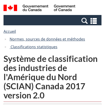
Passer
Passer
Recherche
/
au
à
et
Government
contenu
la
menus
of
Re
principal
version
Canada
et
HTML
Accueil
me
simplifiée
Normes, sources de données et méthodes
Classifications statistiques
Système de classification
des industries de
l'Amérique du Nord
(SCIAN) Canada 2017
version 2.0