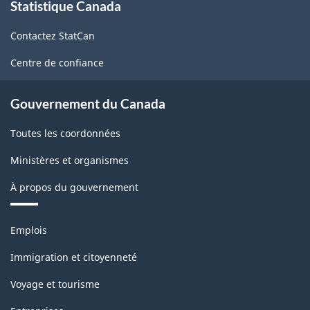
Statistique Canada
propos
de
Contactez StatCan
ce
site
Centre de confiance
Gouvernement du Canada
Toutes les coordonnées
Ministères et organismes
À propos du gouvernement
Thèmes
Emplois
et
sujets
Immigration et citoyenneté
Voyage et tourisme