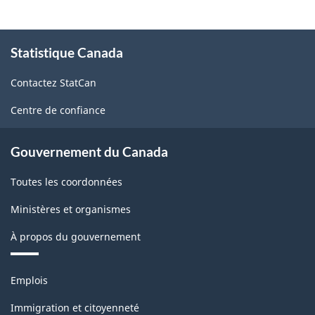
À
Statistique Canada
propos
de
Contactez StatCan
ce
site
Centre de confiance
Gouvernement du Canada
Toutes les coordonnées
Ministères et organismes
À propos du gouvernement
Thèmes
Emplois
et
sujets
Immigration et citoyenneté