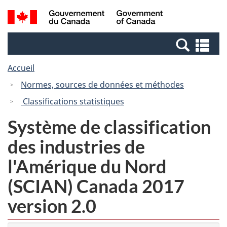
Passer
Passer
Recherche
/
au
à
et
Government
contenu
la
menus
of
Re
principal
version
Canada
et
HTML
Accueil
me
simplifiée
Normes, sources de données et méthodes
Classifications statistiques
Système de classification
des industries de
l'Amérique du Nord
(SCIAN) Canada 2017
version 2.0