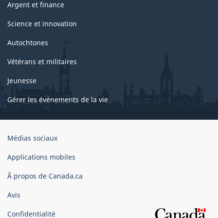
Argent et finance
Science et innovation
Autochtones
Vétérans et militaires
Jeunesse
Gérer les événements de la vie
Organisation
Médias sociaux
du
gouvernement
Applications mobiles
du
Ã propos de Canada.ca
Canada
Avis
Confidentialité