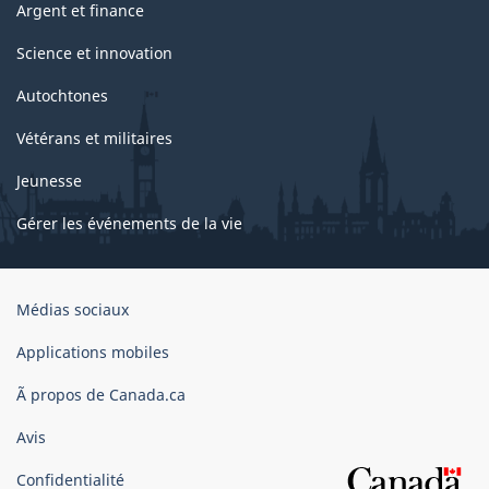
Argent et finance
Science et innovation
Autochtones
Vétérans et militaires
Jeunesse
Gérer les événements de la vie
Organisation
Médias sociaux
du
gouvernement
Applications mobiles
du
Ã propos de Canada.ca
Canada
Avis
Confidentialité