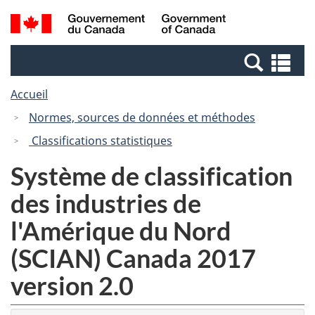
Passer
Passer
Recherche
/
au
à
et
Government
contenu
la
menus
of
Re
principal
version
Canada
et
HTML
Accueil
me
simplifiée
Normes, sources de données et méthodes
Classifications statistiques
Système de classification
des industries de
l'Amérique du Nord
(SCIAN) Canada 2017
version 2.0