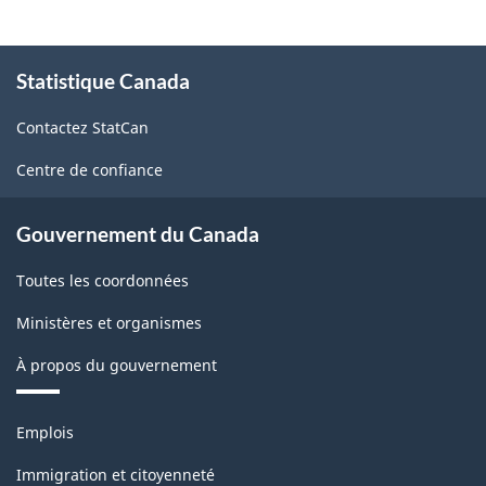
À
Statistique Canada
propos
de
Contactez StatCan
ce
site
Centre de confiance
Gouvernement du Canada
Toutes les coordonnées
Ministères et organismes
À propos du gouvernement
Thèmes
Emplois
et
sujets
Immigration et citoyenneté