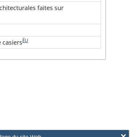
hitecturales faites sur
ÉU
e casiers
×
age du site Web