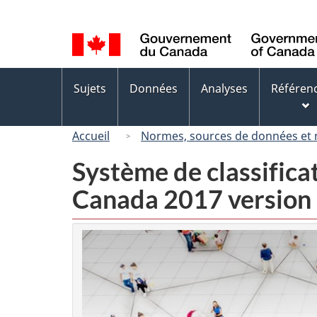
Sélection
de
la
langue
Menus
Sujets
Données
Analyses
Référen
des
sujets
Accueil
Normes, sources de données et
Système de classifica
Canada 2017 version 