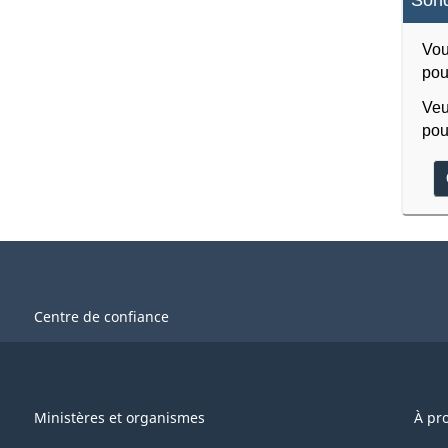
Vou
pou
Veu
pou
Centre de confiance
Ministères et organismes
À pr