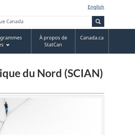
English
Recherche
rogrammes
À propos de
Canada.ca
es
StatCan
érique du Nord (SCIAN)