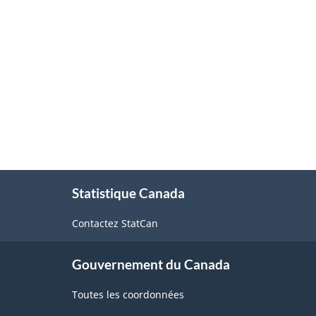
À
Statistique Canada
propos
de
Contactez StatCan
ce
site
Gouvernement du Canada
Toutes les coordonnées