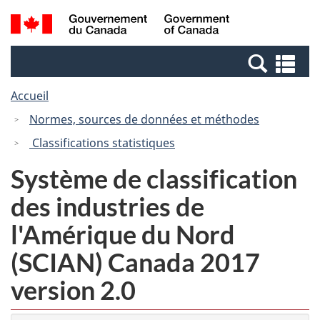
Passer
Passer
Recherche
/
au
à
et
Government
contenu
la
menus
of
Re
principal
version
Canada
et
HTML
Accueil
me
simplifiée
Normes, sources de données et méthodes
Classifications statistiques
Système de classification
des industries de
l'Amérique du Nord
(SCIAN) Canada 2017
version 2.0