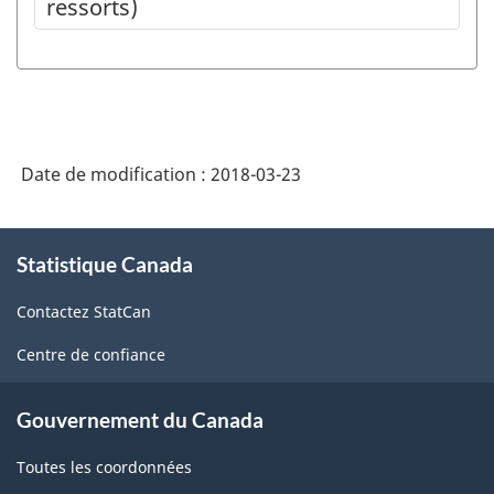
ressorts)
Date de modification :
2018-03-23
À
Statistique Canada
propos
de
Contactez StatCan
ce
site
Centre de confiance
Gouvernement du Canada
Toutes les coordonnées