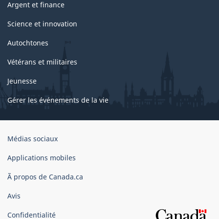
Argent et finance
Science et innovation
Autochtones
Vétérans et militaires
Jeunesse
Gérer les événements de la vie
Organisation
Médias sociaux
du
gouvernement
Applications mobiles
du
Ã propos de Canada.ca
Canada
Avis
Confidentialité