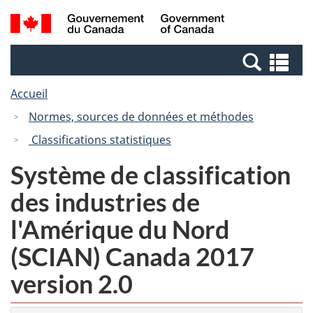
Passer
Passer
Recherche
/
au
à
et
Government
contenu
la
menus
of
Re
principal
version
Canada
et
HTML
Accueil
me
simplifiée
Normes, sources de données et méthodes
Classifications statistiques
Système de classification
des industries de
l'Amérique du Nord
(SCIAN) Canada 2017
version 2.0