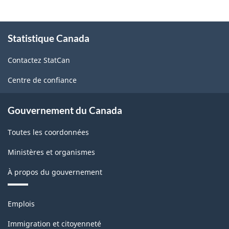
À
Statistique Canada
propos
de
Contactez StatCan
ce
site
Centre de confiance
Gouvernement du Canada
Toutes les coordonnées
Ministères et organismes
À propos du gouvernement
Thèmes
Emplois
et
sujets
Immigration et citoyenneté