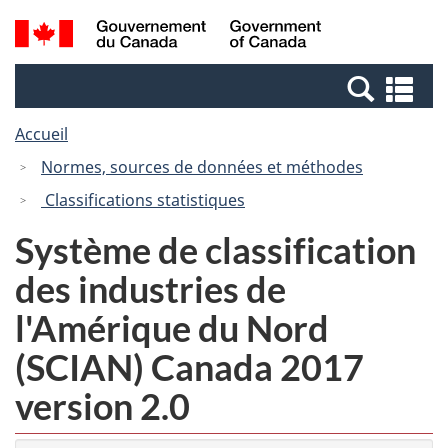
Passer
Passer
Recherche
/
au
à
et
Government
contenu
la
menus
of
Re
principal
version
Canada
et
HTML
Accueil
me
simplifiée
Normes, sources de données et méthodes
Classifications statistiques
Système de classification
des industries de
l'Amérique du Nord
(SCIAN) Canada 2017
version 2.0