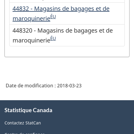
44832 - Magasins de bagages et de
ÉU
maroquinerie
448320 - Magasins de bagages et de
ÉU
maroquinerie
Date de modification :
2018-03-23
À
Statistique Canada
propos
de
Contactez StatCan
ce
site