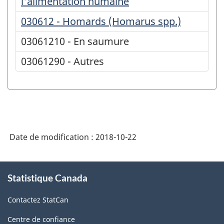
l'alimentation humaine
030612 - Homards (Homarus spp.)
03061210 - En saumure
03061290 - Autres
Date de modification :
2018-10-22
À
Statistique Canada
propos
de
Contactez StatCan
ce
site
Centre de confiance