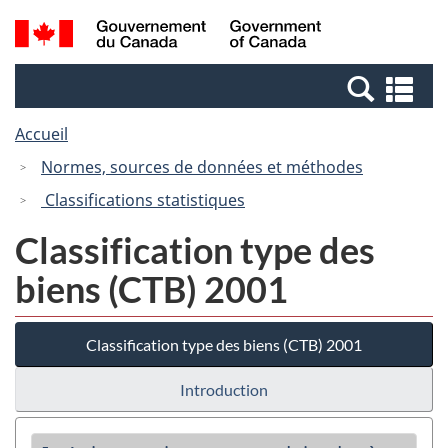
Passer
Passer
Recherche
/
au
à
et
Government
contenu
la
menus
of
Re
principal
version
Canada
et
HTML
Accueil
me
simplifiée
Normes, sources de données et méthodes
Classifications statistiques
Classification type des
biens (CTB) 2001
Classification type des biens (CTB) 2001
Introduction