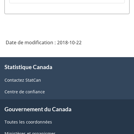
Date de modification :
2018-10-22
À
Statistique Canada
propos
de
Contactez StatCan
ce
site
Centre de confiance
Gouvernement du Canada
Toutes les coordonnées
Ministères et organismes