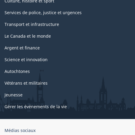
Culture, histoire et sport
Services de police, justice et urgences
Transport et infrastructure
Le Canada et le monde
Argent et finance
Science et innovation
Autochtones
Vétérans et militaires
Jeunesse
Gérer les événements de la vie
Organisation
Médias sociaux