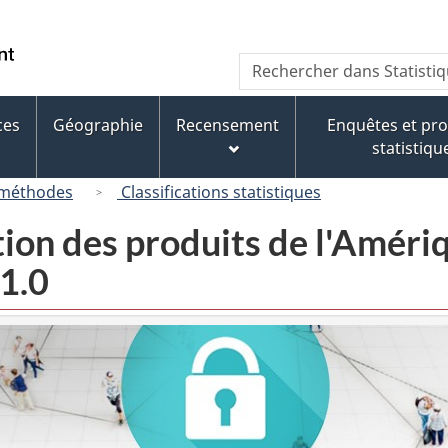
Passer
Passer
Passer
au
à
à
/
Recherche
Rechercher
contenu
« À
la
Government
dans
principal
propos
version
of
Statistique
de
HTML
ces
Géographie
Recensement
Enquêtes et p
Canada
Canada
ce
simplifiée
statistiqu
site »
 méthodes
Classifications statistiques
tion des produits de l'Amér
1.0