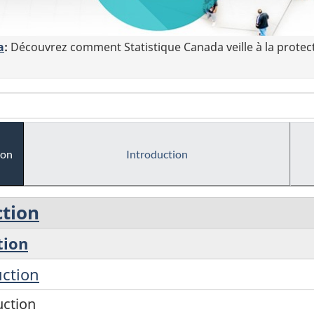
a
:
Découvrez comment Statistique Canada veille à la protec
ion
Introduction
ction
tion
uction
uction