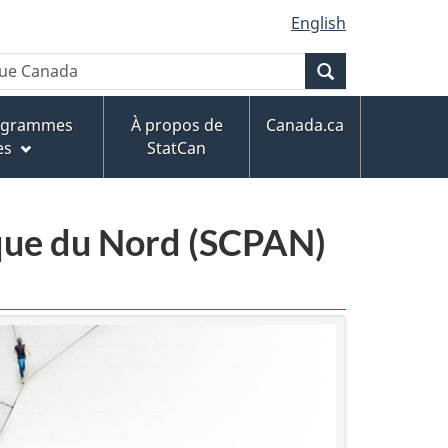
English
Recherche
rogrammes
À propos de
Canada.ca
es
StatCan
ique du Nord (SCPAN)