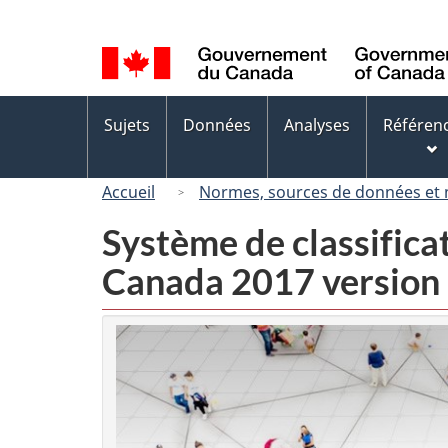
Sélection
de
la
langue
Menus
Sujets
Données
Analyses
Référen
des
sujets
Accueil
Normes, sources de données et
Système de classifica
Canada 2017 version 