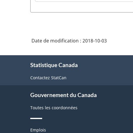
Date de modification :
2018-10-03
À
Statistique Canada
propos
de
Contactez StatCan
ce
site
Gouvernement du Canada
Toutes les coordonnées
Thèmes
Emplois