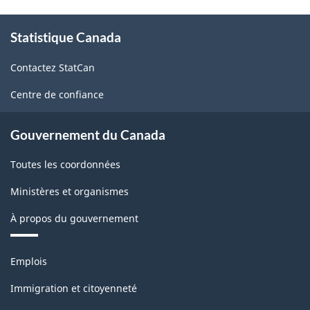
À
Statistique Canada
propos
de
Contactez StatCan
ce
site
Centre de confiance
Gouvernement du Canada
Toutes les coordonnées
Ministères et organismes
À propos du gouvernement
Thèmes
Emplois
et
sujets
Immigration et citoyenneté