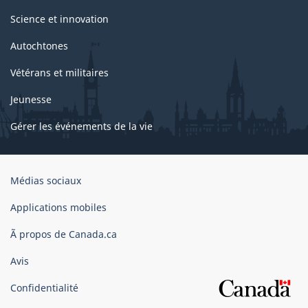
Science et innovation
Autochtones
Vétérans et militaires
Jeunesse
Gérer les événements de la vie
Organisation
Médias sociaux
du
gouvernement
Applications mobiles
du
Ã propos de Canada.ca
Canada
Avis
Confidentialité