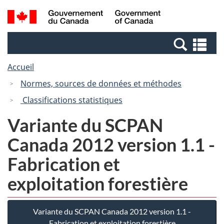
Passer
Passer
Recherche
/
au
à
et
Government
contenu
la
menus
of
Re
principal
version
Canada
et
HTML
Accueil
me
simplifiée
Normes, sources de données et méthodes
Classifications statistiques
Variante du SCPAN
Canada 2012 version 1.1 -
Fabrication et
exploitation forestière
Variante du SCPAN Canada 2012 version 1.1 -
Fabrication et exploitation forestière