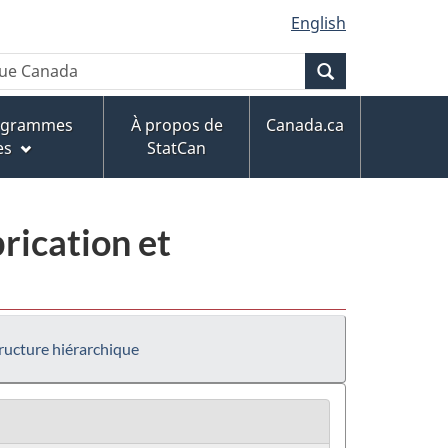
English
Recherche
rogrammes
À propos de
Canada.ca
es
StatCan
rication et
ructure hiérarchique