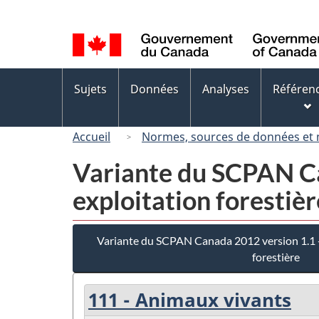
Sélection
de
la
langue
Menus
Sujets
Données
Analyses
Référen
des
sujets
Accueil
Normes, sources de données et
Variante du SCPAN Ca
exploitation forestièr
Variante du SCPAN Canada 2012 version 1.1 - 
forestière
111 - Animaux vivants