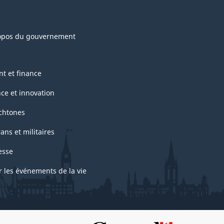
opos du gouvernement
nt et finance
nce et innovation
chtones
ans et militaires
esse
r les événements de la vie