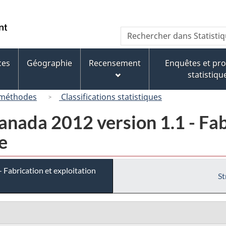
Passer
Passer
Passer
au
à
à
/
Recherche
Rechercher
contenu
« À
la
Government
dans
principal
propos
version
of
Statistique
de
HTML
ces
Géographie
Recensement
Enquêtes et p
Canada
Canada
ce
simplifiée
statistiqu
site »
 méthodes
Classifications statistiques
nada 2012 version 1.1 - Fab
e
Fabrication et exploitation
St