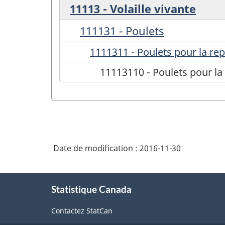
11113 - Volaille vivante
111131 - Poulets
1111311 - Poulets pour la re
11113110 - Poulets pour la
Date de modification :
2016-11-30
À
Statistique Canada
propos
de
Contactez StatCan
ce