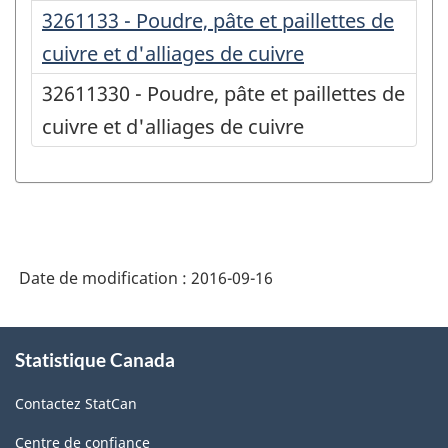
3261133 - Poudre, pâte et paillettes de
cuivre et d'alliages de cuivre
32611330 - Poudre, pâte et paillettes de
cuivre et d'alliages de cuivre
Date de modification :
2016-09-16
À
Statistique Canada
propos
de
Contactez StatCan
ce
site
Centre de confiance