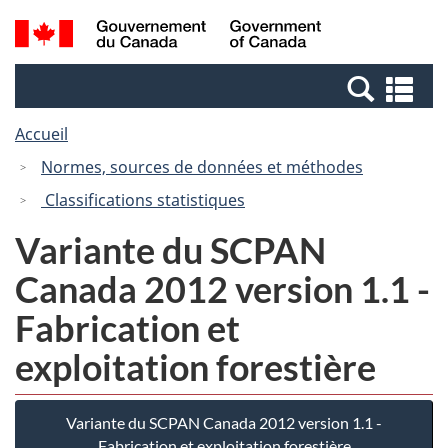
Passer
Passer
Recherche
/
au
à
et
Government
contenu
la
menus
of
Re
principal
version
Canada
et
HTML
Accueil
me
simplifiée
Normes, sources de données et méthodes
Classifications statistiques
Variante du SCPAN
Canada 2012 version 1.1 -
Fabrication et
exploitation forestière
Variante du SCPAN Canada 2012 version 1.1 -
Fabrication et exploitation forestière