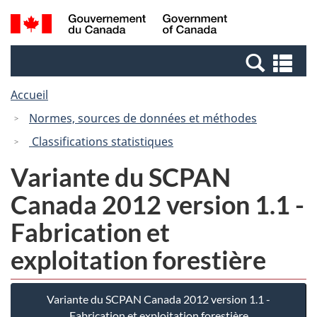
Passer
Passer
Recherche
/
au
à
et
Government
contenu
la
menus
of
Re
principal
version
Canada
et
HTML
Accueil
me
simplifiée
Normes, sources de données et méthodes
Classifications statistiques
Variante du SCPAN
Canada 2012 version 1.1 -
Fabrication et
exploitation forestière
Variante du SCPAN Canada 2012 version 1.1 -
Fabrication et exploitation forestière