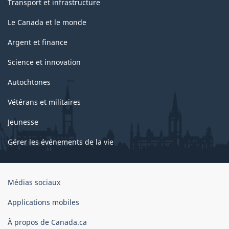
Transport et infrastructure
Le Canada et le monde
Argent et finance
Science et innovation
Autochtones
Vétérans et militaires
Jeunesse
Gérer les événements de la vie
Organisation
Médias sociaux
du
gouvernement
Applications mobiles
du
Ã propos de Canada.ca
Canada