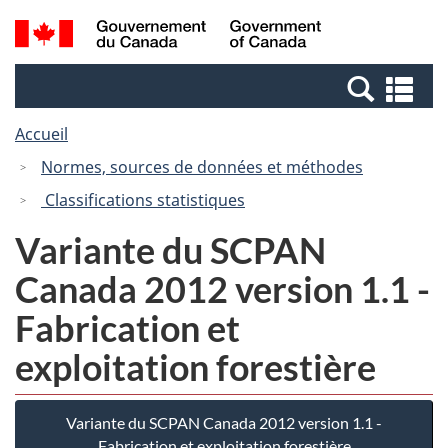
Passer
Passer
Recherche
/
au
à
et
Government
contenu
la
menus
of
Re
principal
version
Canada
et
HTML
Accueil
me
simplifiée
Normes, sources de données et méthodes
Classifications statistiques
Variante du SCPAN
Canada 2012 version 1.1 -
Fabrication et
exploitation forestière
Variante du SCPAN Canada 2012 version 1.1 -
Fabrication et exploitation forestière