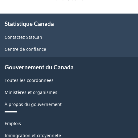
À
Statistique Canada
propos
de
Contactez StatCan
ce
site
Centre de confiance
Gouvernement du Canada
Toutes les coordonnées
Ministères et organismes
À propos du gouvernement
Thèmes
Emplois
et
sujets
Immigration et citoyenneté