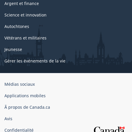
Argent et finance
Science et innovation
Autochtones
Vétérans et militaires
Jeunesse
Gérer les événements de la vie
Organisation
Médias sociaux
du
gouvernement
Applications mobiles
du
Ã propos de Canada.ca
Canada
Avis
Confidentialité