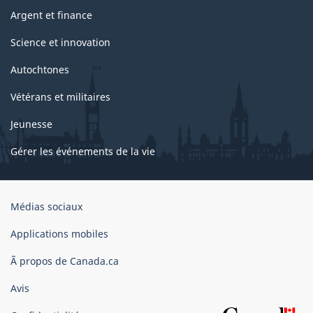
Argent et finance
Science et innovation
Autochtones
Vétérans et militaires
Jeunesse
Gérer les événements de la vie
Organisation
Médias sociaux
du
gouvernement
Applications mobiles
du
Ã propos de Canada.ca
Canada
Avis