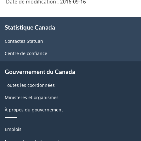
Date de modification :
2016-09-16
À
Statistique Canada
propos
de
Contactez StatCan
ce
site
Centre de confiance
Gouvernement du Canada
Toutes les coordonnées
Ministères et organismes
À propos du gouvernement
Thèmes
Emplois
et
sujets