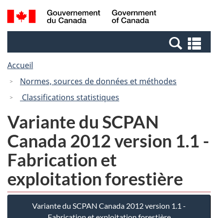
Passer
Passer
Recherche
/
au
à
et
Government
contenu
la
menus
of
Re
principal
version
Canada
et
HTML
Accueil
me
simplifiée
Normes, sources de données et méthodes
Classifications statistiques
Variante du SCPAN
Canada 2012 version 1.1 -
Fabrication et
exploitation forestière
Variante du SCPAN Canada 2012 version 1.1 -
Fabrication et exploitation forestière