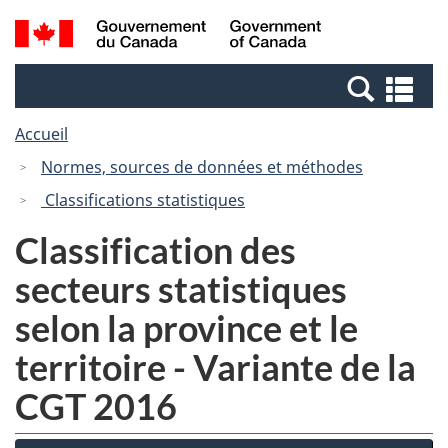
Passer
Passer
Recherche
/
au
à
et
Government
contenu
la
menus
of
Re
principal
version
Canada
et
HTML
Accueil
me
simplifiée
Normes, sources de données et méthodes
Classifications statistiques
Classification des
secteurs statistiques
selon la province et le
territoire - Variante de la
CGT 2016