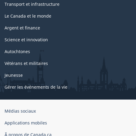
Transport et infrastructure
Le Canada et le monde
Argent et finance
Science et innovation
Autochtones
Vétérans et militaires
Jeunesse
Gérer les événements de la vie
Organisation
Médias sociaux
du
gouvernement
Applications mobiles
du
Ã propos de Canada.ca
Canada