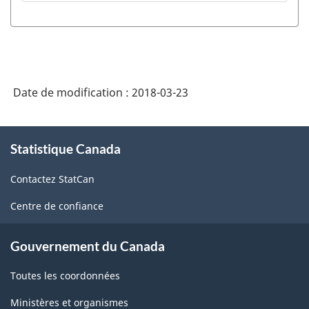
Date de modification :
2018-03-23
À
Statistique Canada
propos
de
Contactez StatCan
ce
site
Centre de confiance
Gouvernement du Canada
Toutes les coordonnées
Ministères et organismes