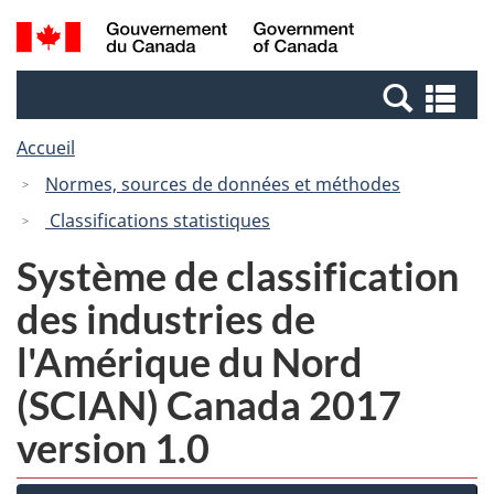
Passer
Passer
Recherche
/
au
à
et
Government
contenu
la
menus
of
Re
principal
version
Canada
et
HTML
Accueil
me
simplifiée
Normes, sources de données et méthodes
Classifications statistiques
Système de classification
des industries de
l'Amérique du Nord
(SCIAN) Canada 2017
version 1.0