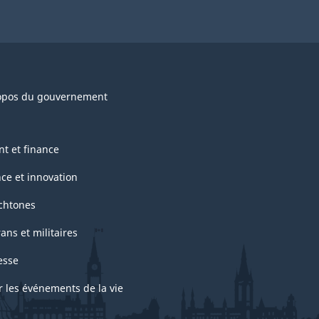
opos du gouvernement
nt et finance
nce et innovation
chtones
ans et militaires
esse
r les événements de la vie