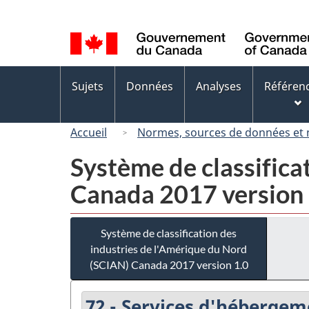
Sélection
de
la
langue
Menus
Sujets
Données
Analyses
Référen
des
sujets
Accueil
Normes, sources de données et
Système de classifica
Canada 2017 version 
Système de classification des
industries de l'Amérique du Nord
(SCIAN) Canada 2017 version 1.0
72 - Services d'hébergem