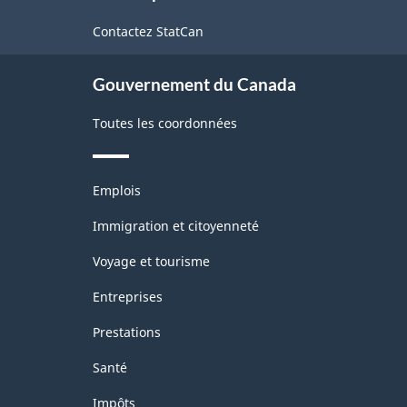
de
Contactez StatCan
ce
site
Gouvernement du Canada
Toutes les coordonnées
Thèmes
Emplois
et
sujets
Immigration et citoyenneté
Voyage et tourisme
Entreprises
Prestations
Santé
Impôts