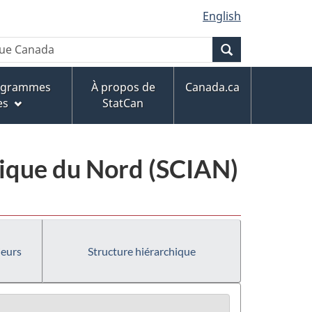
English
Recherche
rogrammes
À propos de
Canada.ca
es
StatCan
érique du Nord (SCIAN)
ieurs
Structure hiérarchique