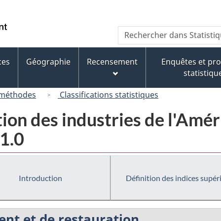
Passer
Passer
Passer
au
à
à
/
Recherche
Rechercher
contenu
« À
la
Government
dans
principal
propos
version
of
Statistique
de
HTML
ces
Géographie
Recensement
Enquêtes et p
Canada
Canada
ce
simplifiée
statistiqu
site »
 méthodes
Classifications statistiques
tion des industries de l'Am
1.0
Introduction
Définition des indices supér
ent et de restauration