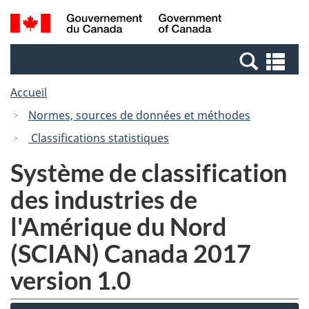
Passer
Passer
Recherche
/
au
à
et
Government
contenu
la
menus
of
Re
principal
version
Canada
et
HTML
Accueil
me
simplifiée
Normes, sources de données et méthodes
Classifications statistiques
Système de classification
des industries de
l'Amérique du Nord
(SCIAN) Canada 2017
version 1.0