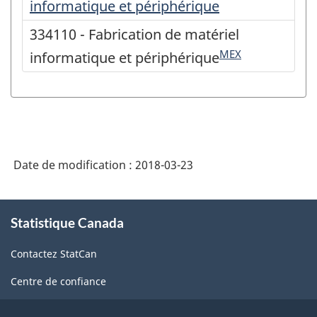
informatique et périphérique
334110 - Fabrication de matériel
MEX
informatique et périphérique
Date de modification :
2018-03-23
À
Statistique Canada
propos
de
Contactez StatCan
ce
site
Centre de confiance