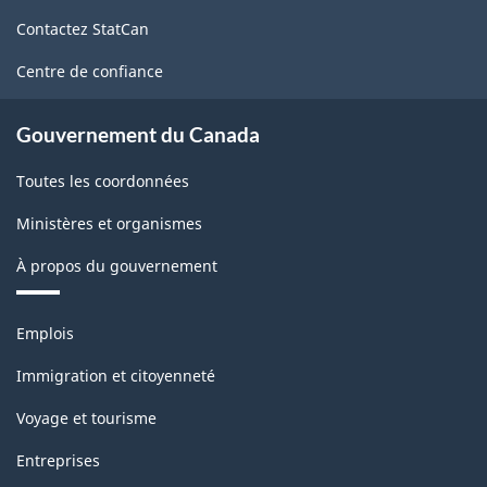
de
Contactez StatCan
ce
site
Centre de confiance
Gouvernement du Canada
Toutes les coordonnées
Ministères et organismes
À propos du gouvernement
Thèmes
Emplois
et
sujets
Immigration et citoyenneté
Voyage et tourisme
Entreprises