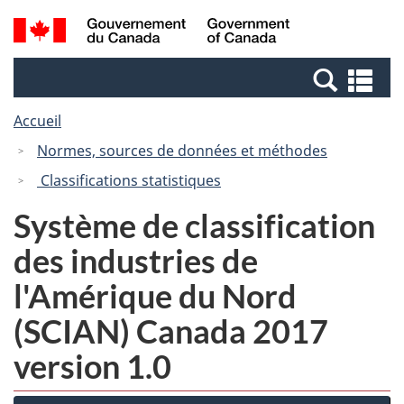
Passer
Passer
Recherche
/
au
à
et
Government
contenu
la
menus
of
Re
principal
version
Canada
et
HTML
Accueil
me
simplifiée
Normes, sources de données et méthodes
Classifications statistiques
Système de classification
des industries de
l'Amérique du Nord
(SCIAN) Canada 2017
version 1.0