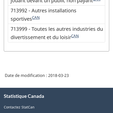
jouant devant un public non payant
713992 - Autres installations
CAN
sportives
713999 - Toutes les autres industries du
CAN
divertissement et du loisir
Date de modification :
2018-03-23
À
Statistique Canada
propos
de
Contactez StatCan
ce