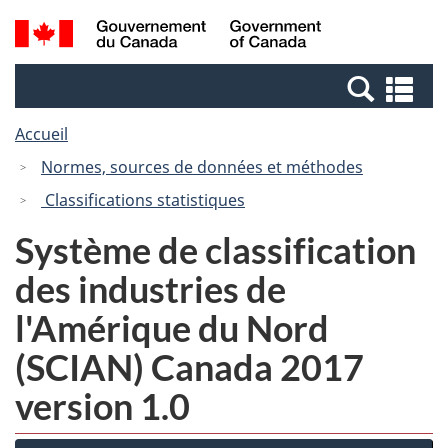
Passer
Passer
Recherche
/
au
à
et
Government
contenu
la
menus
of
Re
principal
version
Canada
et
HTML
Accueil
me
simplifiée
Normes, sources de données et méthodes
Classifications statistiques
Système de classification
des industries de
l'Amérique du Nord
(SCIAN) Canada 2017
version 1.0