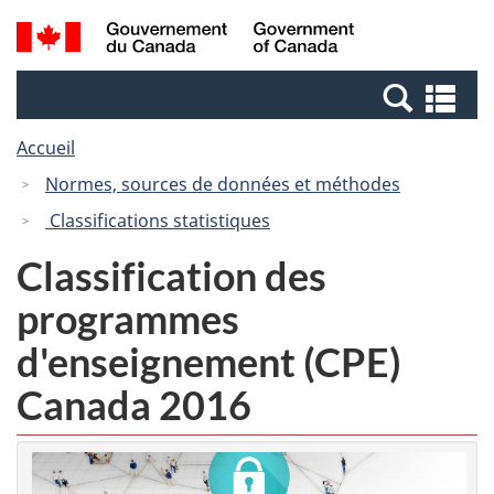
Passer
Passer
Recherche
/
au
à
et
Government
contenu
la
menus
of
Re
principal
version
Canada
et
HTML
Accueil
me
simplifiée
Normes, sources de données et méthodes
Classifications statistiques
Classification des
programmes
d'enseignement (CPE)
Canada 2016