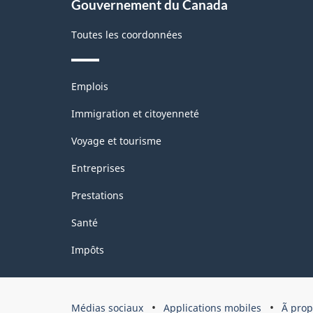
Gouvernement du Canada
Toutes les coordonnées
Thèmes
Emplois
et
sujets
Immigration et citoyenneté
Voyage et tourisme
Entreprises
Prestations
Santé
Impôts
Organisation
Médias sociaux
Applications mobiles
Ã pro