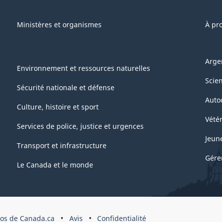
Ministères et organismes
À pr
Arge
Environnement et ressources naturelles
Scie
Sécurité nationale et défense
Auto
Culture, histoire et sport
Vétér
Services de police, justice et urgences
Jeun
Transport et infrastructure
Gére
Le Canada et le monde
pos de Canada.ca
Avis
Confidentialité