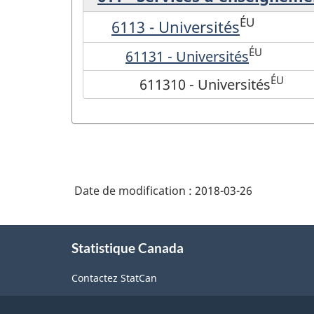
ÉU
6113 - Universités
ÉU
61131 - Universités
ÉU
611310 - Universités
Date de modification :
2018-03-26
À
Statistique Canada
propos
de
Contactez StatCan
ce
site