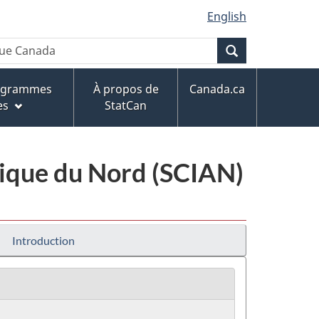
English
Recherche
rogrammes
À propos de
Canada.ca
es
StatCan
érique du Nord (SCIAN)
Introduction