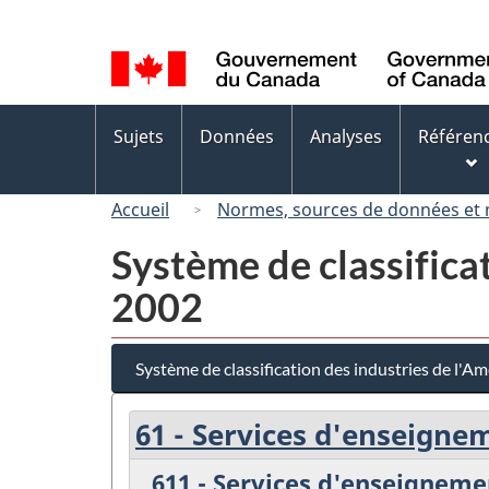
Sélection
de
la
langue
Menus
Sujets
Données
Analyses
Référen
des
sujets
Accueil
Normes, sources de données et
Système de classifica
2002
Système de classification des industries de l'
61 - Services d'enseigne
611 - Services d'enseigneme