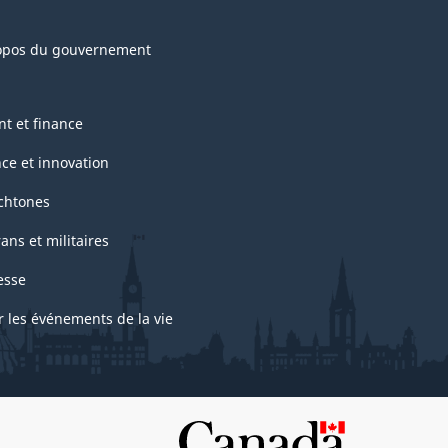
opos du gouvernement
nt et finance
nce et innovation
chtones
ans et militaires
esse
r les événements de la vie