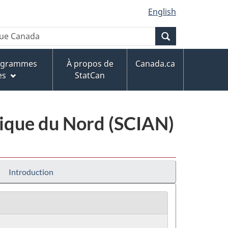
English
Recherche
rogrammes
À propos de
Canada.ca
es
StatCan
érique du Nord (SCIAN)
Introduction