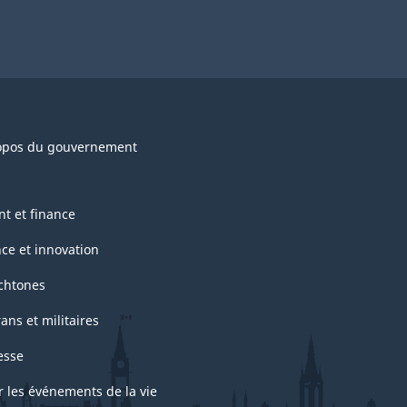
opos du gouvernement
nt et finance
nce et innovation
chtones
ans et militaires
esse
r les événements de la vie