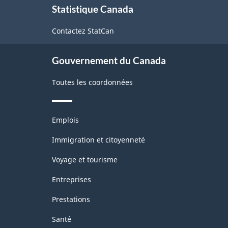
Statistique Canada
propos
de
Contactez StatCan
ce
site
Gouvernement du Canada
Toutes les coordonnées
Thèmes
Emplois
et
sujets
Immigration et citoyenneté
Voyage et tourisme
Entreprises
Prestations
Santé