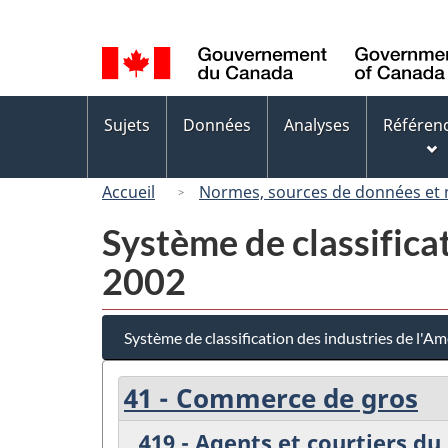
Sélection
de
la
langue
Menus
Sujets
Données
Analyses
Référen
des
sujets
Accueil
Normes, sources de données et
Système de classifica
2002
Système de classification des industries de l'
41 - Commerce de gros
419 - Agents et courtiers d